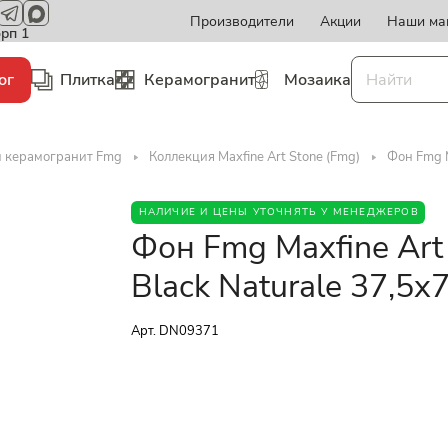
Производители
Акции
Наши ма
орп 1
ог
Плитка
Керамогранит
Мозаика
и керамогранит Fmg
Коллекция Maxfine Art Stone (Fmg)
Фон Fmg M
НАЛИЧИЕ И ЦЕНЫ УТОЧНЯТЬ У МЕНЕДЖЕРОВ
Фон Fmg Maxfine Art
Black Naturale 37,5x
Арт.
DN09371