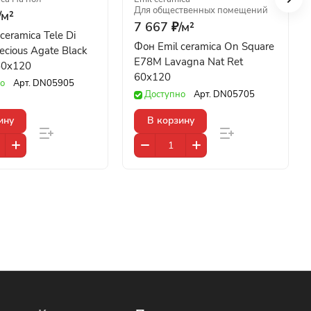
Для общественных помещений
/
м²
7 667 ₽/
м²
ceramica Tele Di
Фон Emil ceramica On Square
cious Agate Black
E78M Lavagna Nat Ret
60x120
60x120
о
Арт.
DN05905
Доступно
Арт.
DN05705
ину
В корзину