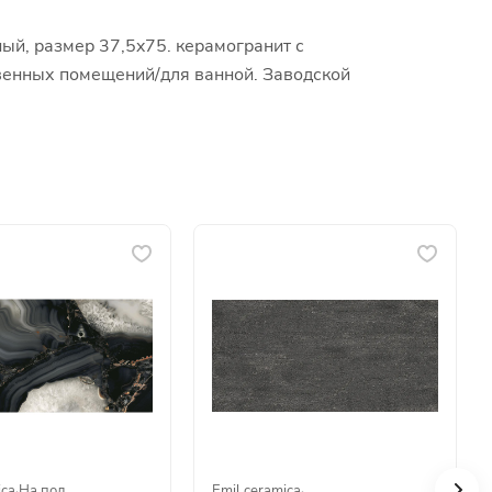
ый, размер 37,5x75. керамогранит с
ственных помещений/для ванной. Заводской
ica
·
На пол
Emil ceramica
·