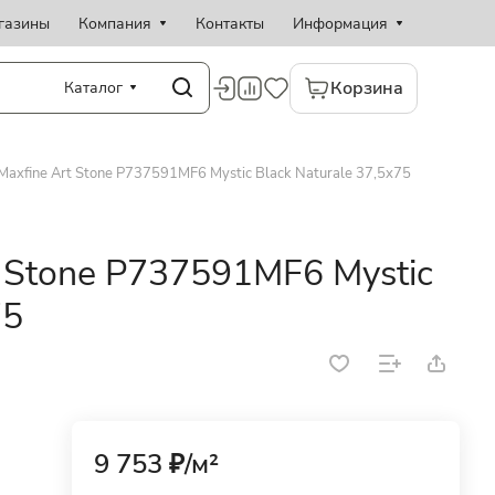
газины
Компания
Контакты
Информация
Корзина
Каталог
axfine Art Stone P737591MF6 Mystic Black Naturale 37,5x75
 Stone P737591MF6 Mystic
75
9 753 ₽/
м²