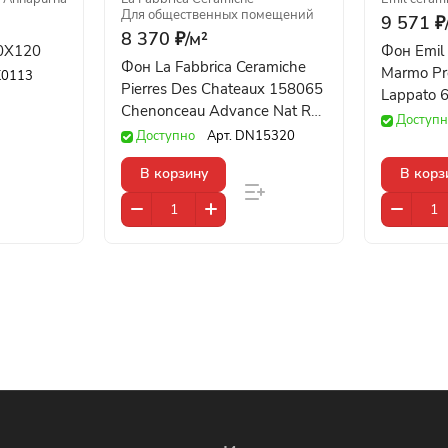
Для общественных помещений
9 571 ₽
8 370 ₽/
м²
60X120
Фон Emil 
Фон La Fabbrica Ceramiche
Marmo Pre
0113
Pierres Des Chateaux 158065
Lappato 
Chenonceau Advance Nat Ret
Доступн
100x100
Доступно
Арт.
DN15320
В корзину
В корз