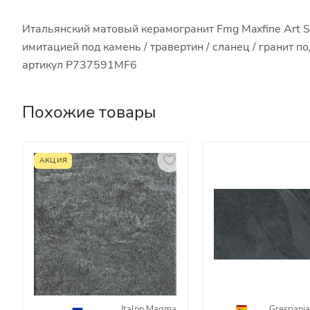
Итальянский матовый керамогранит Fmg Maxfine Art St
имитацией под камень / травертин / сланец / гранит 
артикул P737591MF6
Похожие товары
АКЦИЯ
Italon
·
Magma
Grespania