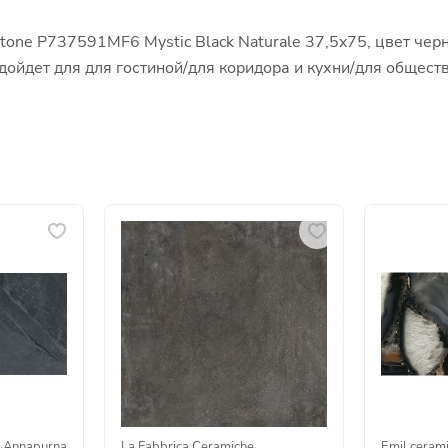
one P737591MF6 Mystic Black Naturale 37,5x75, цвет черн
подойдет для для гостиной/для коридора и кухни/для обще
·
Annapurna
La Fabbrica Ceramiche
·
Emil ceram