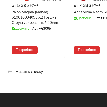
от 5 395 ₽/
м²
от 7 336 ₽/
м²
Italon Magma (Магма)
Annapurna Negro 
610010004096 X2 Графит
Доступно
Арт.
GBK
Структурированный 20mm
60x60
Доступно
Арт.
AG3085
Подробнее
Подробнее
Назад к списку