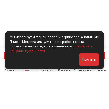
Мы используем файлы cookie и сервис веб-аналитики
Яндекс Метрика для улучшения работы сайта.
Оставаясь на сайте, вы соглашаетесь с
Политикой
конфиденциальности
.
В корзину
Принять
Главная
Каталог
Контакты
Компания
Производители
Корзина
Ленинский пр-т, д. 134
Коломяжский пр. 15, корп
1
+7 (905) 222-40-44
+7 (960) 283-67-89