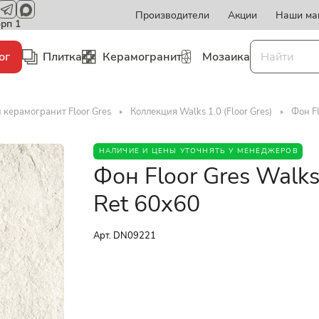
Производители
Акции
Наши ма
орп 1
ог
Плитка
Керамогранит
Мозаика
 керамогранит Floor Gres
Коллекция Walks 1.0 (Floor Gres)
Фон F
НАЛИЧИЕ И ЦЕНЫ УТОЧНЯТЬ У МЕНЕДЖЕРОВ
Фон Floor Gres Walk
Ret 60x60
Арт.
DN09221