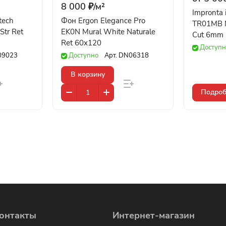
8 000 ₽/
м²
Impronta it
tech
Фон Ergon Elegance Pro
TR01MB M
tr Ret
EK0N Mural White Naturale
Cut 6mm
Ret 60x120
Доступн
09023
Доступно
Арт.
DN06318
В корзину
Подроб
онтакты
Интернет-магазин