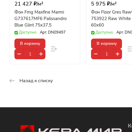
21 427 ₽/
м²
5 975 ₽/
м²
Фон Fmg Maxfine Marmi
Фон Floor Gres Raw
G737617MF6 Palissandro
753922 Raw White S
Blue Glint 75x37,5
60x60
Доступно
Арт.
DN09497
Доступно
Арт.
DN
В корзину
В корзину
Назад к списку
К