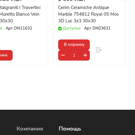
algraniti I Travertini
Cerim Ceramiche Antique
uretto Bianco Vein
Marble 754812 Royal 05 Mos
 30x30
3D Luc 3x3 30x30
о
Арт.
DN11632
Доступно
Арт.
DN03631
В корзину
нее
Компания
Помощь