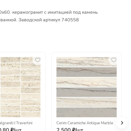
0x60. керамогранит с имитацией под камень
я ванной. Заводской артикул 740558
algraniti
·
I Travertini
Cerim Ceramiche
·
Antique Marble
.80 ₽/
шт
2 500 ₽/
шт