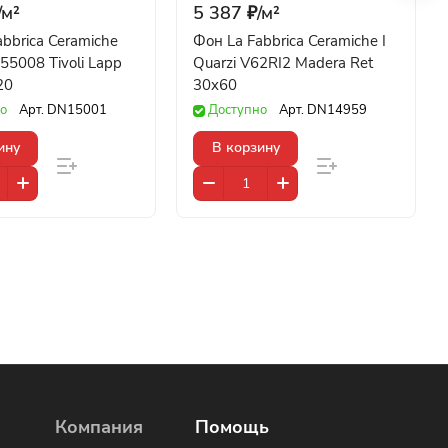
/
м²
5 387 ₽/
м²
bbrica Ceramiche
Фон La Fabbrica Ceramiche I
155008 Tivoli Lapp
Quarzi V62RI2 Madera Ret
20
30x60
о
Арт.
DN15001
Доступно
Арт.
DN14959
ину
В корзину
Компания
Помощь