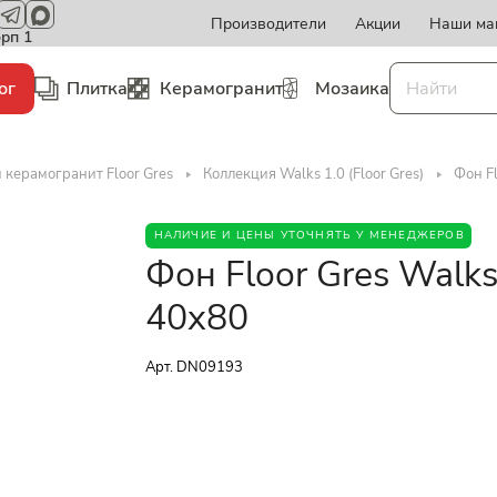
Производители
Акции
Наши ма
орп 1
ог
Плитка
Керамогранит
Мозаика
 керамогранит Floor Gres
Коллекция Walks 1.0 (Floor Gres)
Фон Fl
НАЛИЧИЕ И ЦЕНЫ УТОЧНЯТЬ У МЕНЕДЖЕРОВ
Фон Floor Gres Walks
40x80
Арт.
DN09193