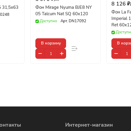
8 126 ₽
,5 31,5x63
Фон Mirage Nyuma BJE8 NY
Фон La Fa
05 Talcum Nat SQ 60x120
0248
Imperial 
Доступно
Арт.
DN17092
Ret 60x1
Доступн
В корзину
В корз
онтакты
Интернет-магазин