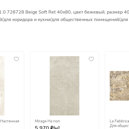
1.0 728728 Beige Soft Ret 40x80, цвет бежевый, размер 4
иной/для коридора и кухни/для общественных помещений/дл
·
Настенная
Mirage
·
На пол
La Fabbric
Для общес
5 970 ₽/
м²