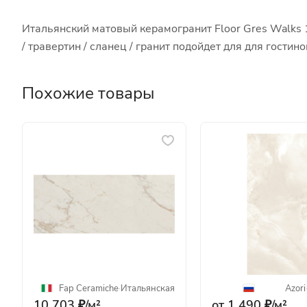
Итальянский матовый керамогранит Floor Gres Walks 
/ травертин / сланец / гранит подойдет для для гост
Похожие товары
Fap Ceramiche
·
Итальянская
Azori
10 703 ₽/
м²
от 1 490 ₽/
м²