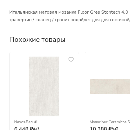
Итальянская матовая мозаика Floor Gres Stontech 4.0
травертин / сланец / гранит подойдет для для гостин
Похожие товары
Naxos
·
Белый
Monocibec Ceramiche
·
Б
6 448 ₽/
м²
10 388 ₽/
м²