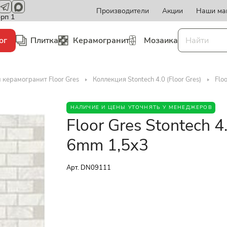
Производители
Акции
Наши ма
орп 1
ог
Плитка
Керамогранит
Мозаика
 керамогранит Floor Gres
Коллекция Stontech 4.0 (Floor Gres)
Flo
НАЛИЧИЕ И ЦЕНЫ УТОЧНЯТЬ У МЕНЕДЖЕРОВ
Floor Gres Stontech 
6mm 1,5x3
Арт.
DN09111