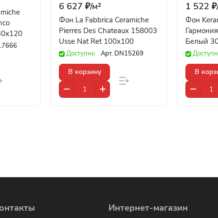
6 627 ₽/
м²
1 522 ₽
amiche
Фон La Fabbrica Ceramiche
Фон Kera
nco
Pierres Des Chateaux 158003
Гармони
 30x120
Usse Nat Ret 100x100
Белый 3
17666
Доступно
Арт.
DN15269
Доступн
В корзину
В корз
онтакты
Интернет-магазин