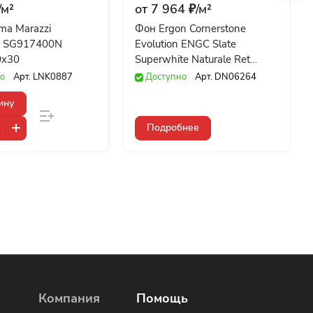
/
м²
от 7 964 ₽/
м²
ma Marazzi
Фон Ergon Cornerstone
я SG917400N
Evolution ENGC Slate
0x30
Superwhite Naturale Ret
100x100
о
Арт.
LNK0887
Доступно
Арт.
DN06264
ину
Подробнее
Компания
Помощь