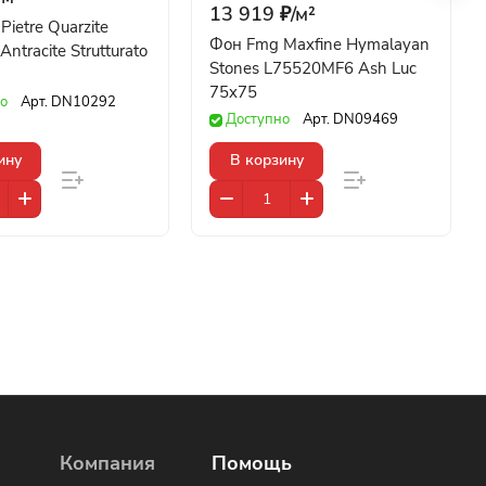
13 919 ₽/
м²
ietre Quarzite
Фон Fmg Maxfine Hymalayan
ntracite Strutturato
Stones L75520MF6 Ash Luc
75x75
о
Арт.
DN10292
Доступно
Арт.
DN09469
ину
В корзину
Компания
Помощь