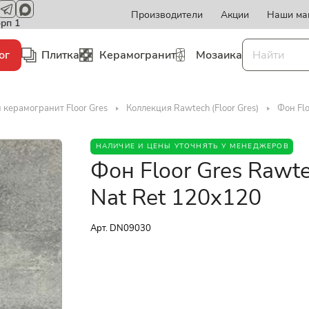
Производители
Акции
Наши ма
орп 1
ог
Плитка
Керамогранит
Мозаика
 керамогранит Floor Gres
Коллекция Rawtech (Floor Gres)
Фон Fl
НАЛИЧИЕ И ЦЕНЫ УТОЧНЯТЬ У МЕНЕДЖЕРОВ
Фон Floor Gres Raw
Nat Ret 120x120
Арт.
DN09030