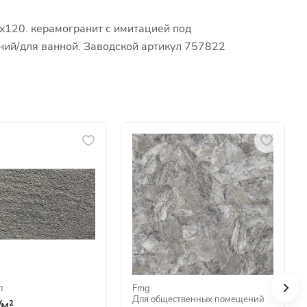
x120. керамогранит с имитацией под
ений/для ванной. Заводской артикул 757822
л
Fmg
·
Для общественных помещений
/
м²