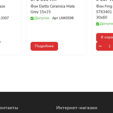
aze
Фон Eletto Ceramica Mate
Фон Fmg P
Grey 15x15
ST63401 A
30x60
13307
Доступно
Арт.
LNK0598
Доступн
В корз
Подробнее
онтакты
Интернет-магазин