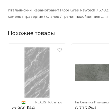
Итальянский керамогранит Floor Gres Rawtech 75782
камень / травертин / сланец / гранит подойдет для д
Похожие товары
REALISTIK
·
Carnico
Iris Ceramica
·
Итальянс
от 960 ₽/
м²
6 725 ₽/
м²