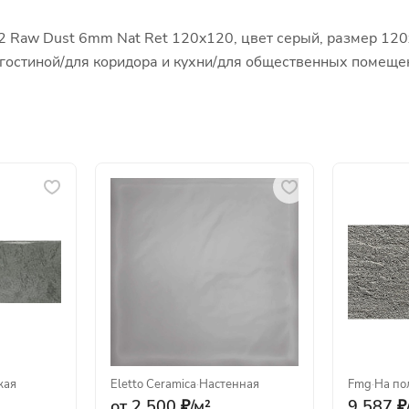
2 Raw Dust 6mm Nat Ret 120x120, цвет серый, размер 120
ля гостиной/для коридора и кухни/для общественных помещ
кая
Eletto Ceramica
·
Настенная
Fmg
·
На по
от 2 500 ₽/
м²
9 587 ₽