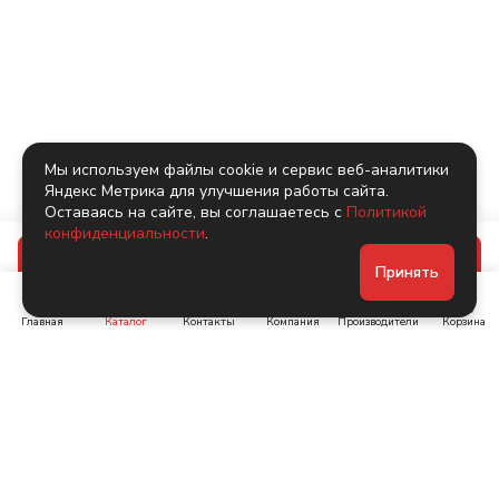
Мы используем файлы cookie и сервис веб-аналитики
Яндекс Метрика для улучшения работы сайта.
Оставаясь на сайте, вы соглашаетесь с
Политикой
конфиденциальности
.
В корзину
Принять
Главная
Каталог
Контакты
Компания
Производители
Корзина
Ленинский пр-т, д. 134
Коломяжский пр. 15, корп
1
+7 (905) 222-40-44
+7 (960) 283-67-89