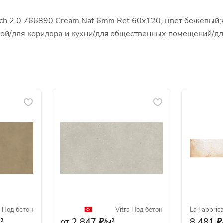
ech 2.0 766890 Cream Nat 6mm Ret 60x120, цвет бежевый;
иной/для коридора и кухни/для общественных помещений/д
a
·
Под бетон
Vitra
·
Под бетон
La Fabbric
²
от 2 847 ₽/
м²
8 481 ₽