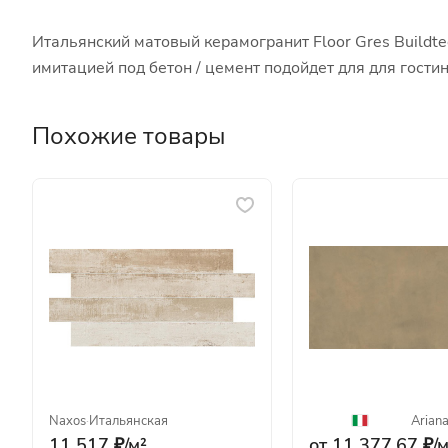
Итальянский матовый керамогранит Floor Gres Buildt
имитацией под бетон / цемент подойдет для для гост
Похожие товары
Naxos
·
Итальянская
Arian
11 517 ₽/
м²
от 11 377.67 ₽/
м