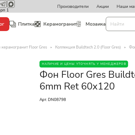
Производители
Акции
Наши ма
орп 1
ог
Плитка
Керамогранит
Мозаика
 керамогранит Floor Gres
Коллекция Buildtech 2.0 (Floor Gres)
Фон
НАЛИЧИЕ И ЦЕНЫ УТОЧНЯТЬ У МЕНЕДЖЕРОВ
Фон Floor Gres Build
6mm Ret 60x120
Арт.
DN08798