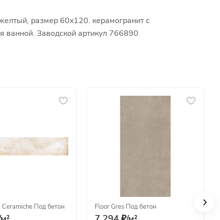
желтый, размер 60x120. керамогранит с
ля ванной. Заводской артикул 766890
a Ceramiche
·
Под бетон
Floor Gres
·
Под бетон
/
м²
7 294 ₽/
м²