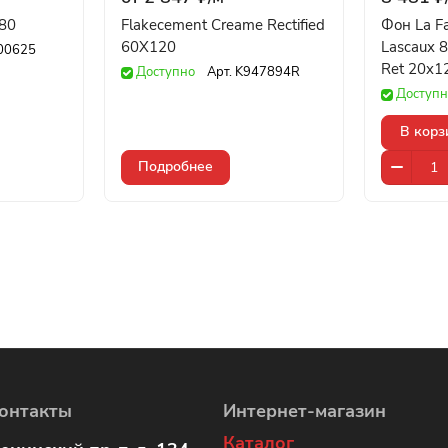
280
Flakecement Creame Rectified
Фон La Fa
60X120
Lascaux 8
00625
Ret 20x1
Доступно
Арт.
K947894R
Доступн
В корз
Подробнее
онтакты
Интернет-магазин
Каталог