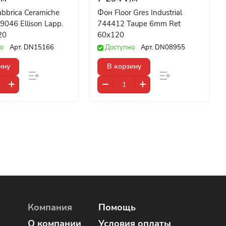
bbrica Ceramiche
Фон Floor Gres Industrial
9046 Ellison Lapp.
744412 Taupe 6mm Ret
20
60x120
о
Арт.
DN15166
Доступно
Арт.
DN08955
ину
В корзину
Компания
Помощь
О компании
Условия оплаты