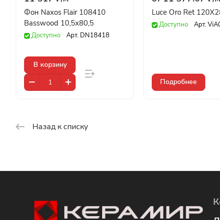
Фон Naxos Flair 108410
Luce Oro Ret 120X
Basswood 10,5x80,5
Доступно
Арт.
ViA
Доступно
Арт.
DN18418
В корзину
Подробнее
Назад к списку
К