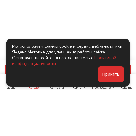
Мы используем файлы cookie и сервис веб-аналитики
Яндекс Метрика для улучшения работы сайта.
Оставаясь на сайте, вы соглашаетесь с
Политикой
конфиденциальности
.
В корзину
Принять
Главная
Каталог
Контакты
Компания
Производители
Корзина
Ленинский пр-т, д. 134
Коломяжский пр. 15, корп
1
+7 (905) 222-40-44
+7 (960) 283-67-89