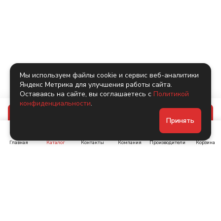
Мы используем файлы cookie и сервис веб-аналитики
Яндекс Метрика для улучшения работы сайта.
Оставаясь на сайте, вы соглашаетесь с
Политикой
конфиденциальности
.
В корзину
Принять
Главная
Каталог
Контакты
Компания
Производители
Корзина
Ленинский пр-т, д. 134
Коломяжский пр. 15, корп
1
+7 (905) 222-40-44
+7 (960) 283-67-89