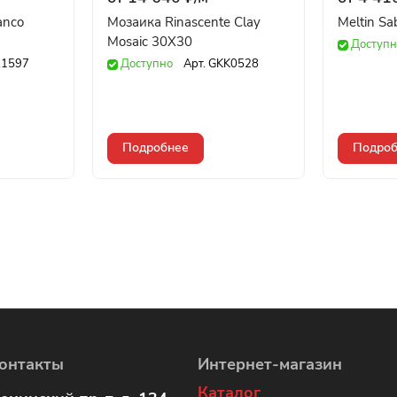
anco
Мозаика Rinascente Clay
Meltin Sa
Mosaic 30X30
Доступн
1597
Доступно
Арт.
GKK0528
Подробнее
Подроб
онтакты
Интернет-магазин
Каталог