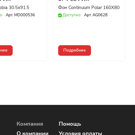
bbia 30.5x91.5
Фон Continuum Polar 160X80
о
Арт.
MD000536
Доступно
Арт.
AG0628
нее
Подробнее
Компания
Помощь
О компании
Условия оплаты