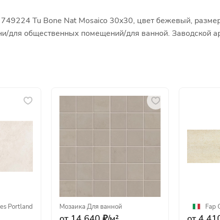
0 749224 Tu Bone Nat Mosaico 30x30, цвет бежевый, размер
хни/для общественных помещений/для ванной. Заводской 
les
·
Portland
Мозаика
·
Для ванной
Fap 
от 14 640 ₽/
м²
от 4 410