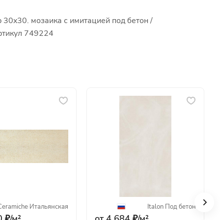
 30x30. мозаика с имитацией под бетон /
артикул 749224
Ceramiche
·
Итальянская
Italon
·
Под бетон
 ₽/
м²
от 4 684 ₽/
м²