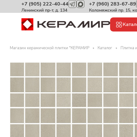
+7 (905) 222-40-44
+7 (960) 283-67-89
Ленинский пр-т, д. 134
Коломяжский пр. 15, к
Катал
Магазин керамической плитки "КЕРАМИР
Каталог
Плитка и