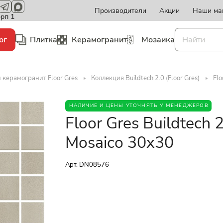
Производители
Акции
Наши ма
орп 1
ог
Плитка
Керамогранит
Мозаика
 керамогранит Floor Gres
Коллекция Buildtech 2.0 (Floor Gres)
Flo
НАЛИЧИЕ И ЦЕНЫ УТОЧНЯТЬ У МЕНЕДЖЕРОВ
Floor Gres Buildtech
Mosaico 30x30
Арт.
DN08576