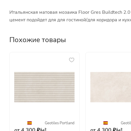
Итальянская матовая мозаика Floor Gres Buildtech 2.
цемент подойдет для для гостиной/для коридора и ку
Похожие товары
Geotiles
·
Portland
Geoti
от 4 300 ₽/
м²
от 4 300 ₽/
м²