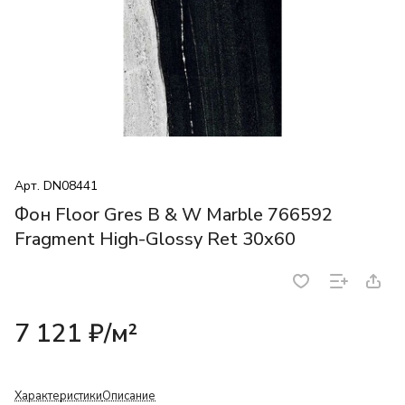
Арт.
DN08441
Фон Floor Gres B & W Marble 766592
Fragment High-Glossy Ret 30x60
7 121 ₽/
м²
Характеристики
Описание