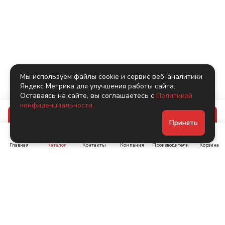
Мы используем файлы cookie и сервис веб-аналитики
Яндекс Метрика для улучшения работы сайта.
Оставаясь на сайте, вы соглашаетесь с
Политикой
конфиденциальности
.
В корзину
Принять
Главная
Каталог
Контакты
Компания
Производители
Корзина
Ленинский пр-т, д. 134
Коломяжский пр. 15, корп
1
+7 (905) 222-40-44
+7 (960) 283-67-89