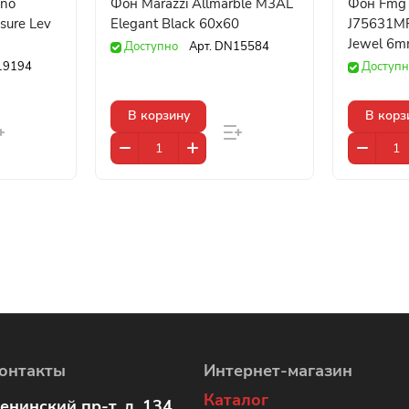
ino
Фон Marazzi Allmarble M3AL
Фон Fmg 
sure Lev
Elegant Black 60x60
J75631MF
Jewel 6m
Доступно
Арт.
DN15584
19194
Доступн
В корзину
В корз
онтакты
Интернет-магазин
Каталог
енинский пр-т, д. 134