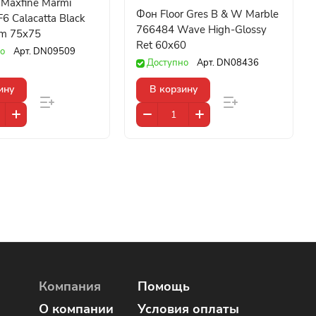
Maxfine Marmi
Фон Floor Gres B & W Marble
6 Calacatta Black
766484 Wave High-Glossy
m 75x75
Ret 60x60
о
Арт.
DN09509
Доступно
Арт.
DN08436
ину
В корзину
Компания
Помощь
О компании
Условия оплаты