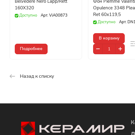
Belvedere Nero Lapp/Rett
Фон Piemme Valent
160X320
Opulence 3348 Plea
Ret 60x119,5
Доступно
Арт.
ViA00873
Доступно
Арт.
DN
В корзину
Подробнее
Назад к списку
К
Л