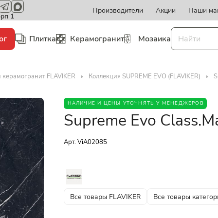
Производители
Акции
Наши ма
орп 1
ог
Плитка
Керамогранит
Мозаика
и керамогранит FLAVIKER
Коллекция SUPREME EVO (FLAVIKER)
S
НАЛИЧИЕ И ЦЕНЫ УТОЧНЯТЬ У МЕНЕДЖЕРОВ
Supreme Evo Class.M
Арт.
ViA02085
Все товары FLAVIKER
Все товары категор