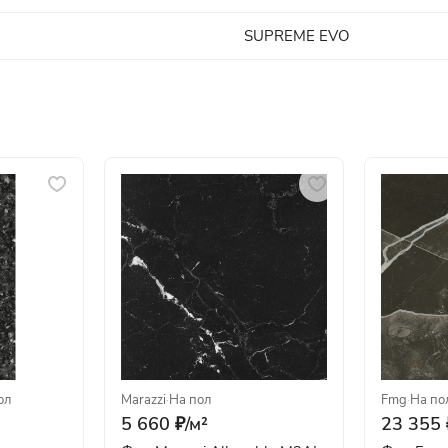
SUPREME EVO
ол
Marazzi
·
На пол
Fmg
·
На по
5 660 ₽/
м²
23 355 