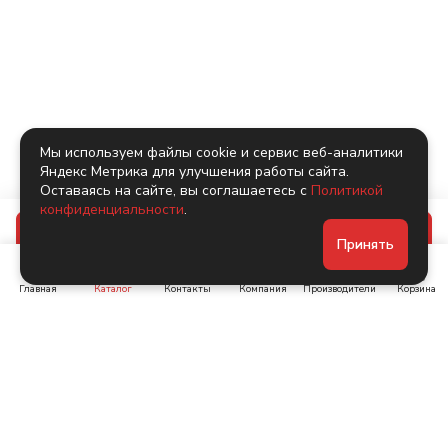
Мы используем файлы cookie и сервис веб-аналитики
Яндекс Метрика для улучшения работы сайта.
Оставаясь на сайте, вы соглашаетесь с
Политикой
конфиденциальности
.
В корзину
Принять
Главная
Каталог
Контакты
Компания
Производители
Корзина
Ленинский пр-т, д. 134
Коломяжский пр. 15, корп
1
+7 (905) 222-40-44
+7 (960) 283-67-89