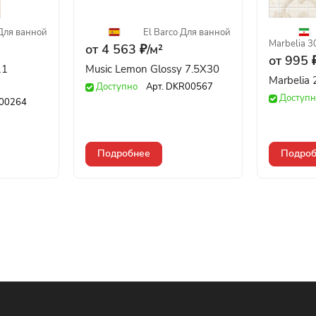
Для ванной
El Barco
·
Для ванной
Marbelia 
от 4 563 ₽/
м²
от 995 ₽
11
Music Lemon Glossy 7.5X30
M
Доступно
Арт.
DKR00567
Доступн
00264
Подробнее
Подроб