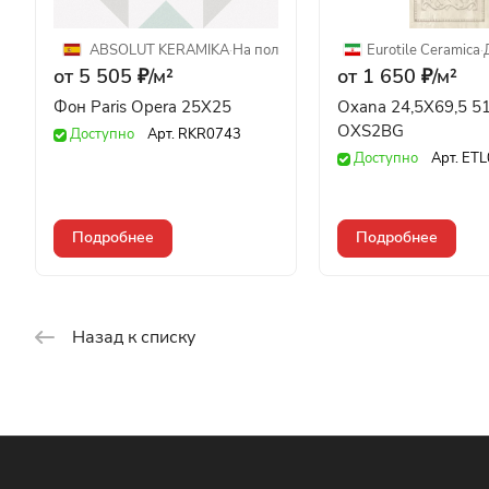
ABSOLUT KERAMIKA
·
На пол
Eurotile Ceramica
·
от 5 505 ₽/
м²
от 1 650 ₽/
м²
Фон Paris Opera 25X25
Oxana 24,5X69,5 5
OXS2BG
Доступно
Арт.
RKR0743
Доступно
Арт.
ETL
Подробнее
Подробнее
Назад к списку