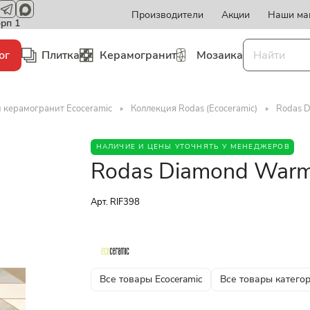
Производители
Акции
Наши ма
орп 1
ог
Плитка
Керамогранит
Мозаика
 керамогранит Ecoceramic
Коллекция Rodas (Ecoceramic)
Rodas 
НАЛИЧИЕ И ЦЕНЫ УТОЧНЯТЬ У МЕНЕДЖЕРОВ
Rodas Diamond Warm
Арт.
RIF398
Все товары Ecoceramic
Все товары катего