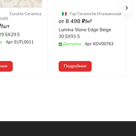
Eurotile Ceramica
·
Fap Ceramiche
·
Итальянская
30x90
от 8 498 ₽/
м²
/
шт
Lumina Stone Edge Beige
arbelia 29.5X29.5
30.5X91.5
о
Арт.
EUTL0011
Доступно
Арт.
KDV00763
нее
Подробнее