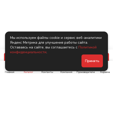
Мы используем файлы cookie и сервис веб-аналитики
Яндекс Метрика для улучшения работы сайта.
Оставаясь на сайте, вы соглашаетесь с
Политикой
конфиденциальности
.
В корзину
Принять
Главная
Каталог
Контакты
Компания
Производители
Корзина
Ленинский пр-т, д. 134
Коломяжский пр. 15, корп
1
+7 (905) 222-40-44
+7 (960) 283-67-89