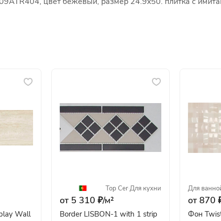
9ATR404, цвет бежевый, размер 24.9x50. плитка с имитац
Top Cer
·
Для кухни
Для ванно
от 5 310 ₽/
м²
от 870 ₽
play Wall
Border LISBON-1 with 1 strip
Фон Twis