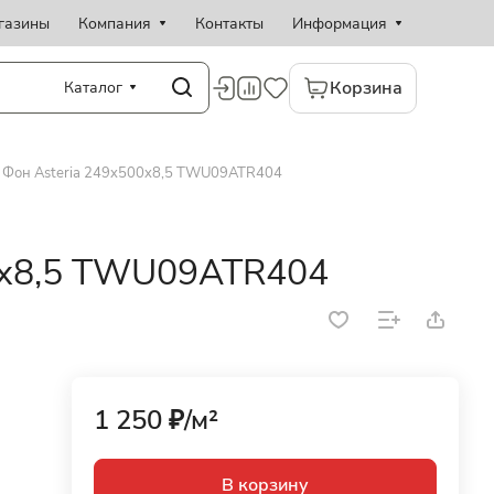
газины
Компания
Контакты
Информация
Корзина
Каталог
Фон Asteria 249x500x8,5 TWU09ATR404
0x8,5 TWU09ATR404
1 250 ₽/
м²
В корзину