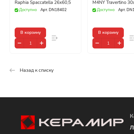
Raphia Spaccatella 26x60,5
M4NY Travertino 30
Доступно
Арт.
DN18402
Доступно
Арт.
DN
В корзину
В корзину
Назад к списку
К
Л