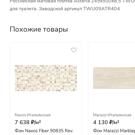
Российская матовая плитка Asteria 249x500x8,5 TWU0
для туалета. Заводской артикул TWU09ATR404
Похожие товары
Naxos
·
Итальянская
Marazzi
·
Итальянская
7 638 ₽/
м²
4 130 ₽/
м²
Фон Naxos Fiber 90835 Rev.
Фон Marazzi Marble