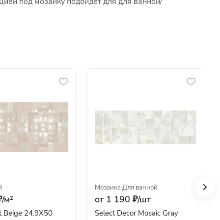
ией под мозаику подойдет для для ванной/
й
Мозаика
·
Для ванной
/
м²
от 1 190 ₽/
шт
t Beige 24.9Х50
Select Decor Mosaic Gray