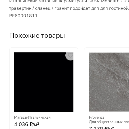
Итальянский матовый керамогранит ABK Monolith 0001
травертин / сланец / гранит подойдет для для гостин
PF60001811
Похожие товары
Marazzi
·
Итальянская
Provenza
·
Для общественных п
4 036 ₽/
м²
7 378 ₽/
м²