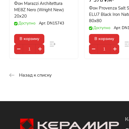
Фон Marazzi Architettura
Фон Provenza Salt 
ME8Z Nero (Wright New)
ELU7 Black Iron Nat
20x20
80x80
Доступно
Арт.
DN15743
Доступно
Арт.
DN
В корзину
В корзину
Назад к списку
К