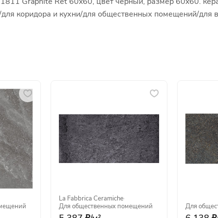
811 Graphite Ret 60x60, цвет черный, размер 60x60. кера
ой/для коридора и кухни/для общественных помещений/для 
La Fabbrica Ceramiche
·
омещений
Для общественных помещений
Для общес
5 387 ₽/
м²
6 138 ₽