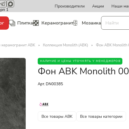
Производители
Акции
Наши ма
орп 1
ог
Плитка
Керамогранит
Мозаика
и керамогранит ABK
Коллекция Monolith (ABK)
Фон ABK Monolith 
НАЛИЧИЕ И ЦЕНЫ УТОЧНЯТЬ У МЕНЕДЖЕРОВ
Фон ABK Monolith 00
Арт.
DN00385
Все товары ABK
Все товары категории