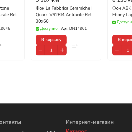
Stone
Фон La Fabbrica Ceramiche I
Фон ABK 
urale Ret
Quarzi V62RI4 Antracite Ret
Ebony La
30x60
Доступн
19645
Доступно
Арт.
DN14961
В корзину
В корз
онтакты
Интернет-магазин
Каталог