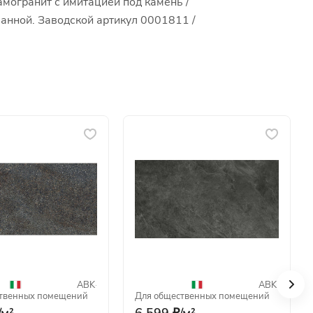
могранит с имитацией под камень /
ванной. Заводской артикул 0001811 /
ABK
·
ABK
·
твенных помещений
Для общественных помещений
/
м²
6 599 ₽/
м²