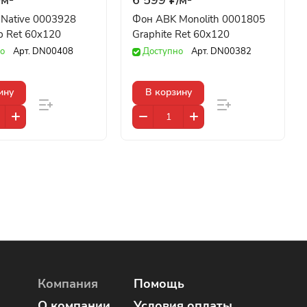
Native 0003928
Фон ABK Monolith 0001805
p Ret 60x120
Graphite Ret 60x120
о
Арт.
DN00408
Доступно
Арт.
DN00382
ину
В корзину
Компания
Помощь
О компании
Условия оплаты