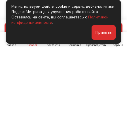
Мы используем файлы cookie и сервис веб-аналитики
Яндекс Метрика для улучшения работы сайта.
Оставаясь на сайте, вы соглашаетесь с
Политикой
конфиденциальности
.
В корзину
Принять
Главная
Каталог
Контакты
Компания
Производители
Корзина
Ленинский пр-т, д. 134
Коломяжский пр. 15, корп
1
+7 (905) 222-40-44
+7 (960) 283-67-89
Интернет-магазин
Связаться с нами
Каталог
Акции
Бренды
Помощь
Условия оплаты