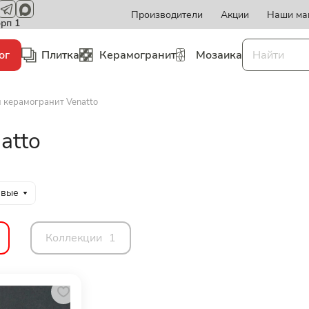
Производители
Акции
Наши ма
орп 1
ог
Плитка
Керамогранит
Мозаика
и керамогранит Venatto
atto
евые
Коллекции
1