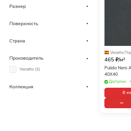
Размер
Поверхность
Страна
Venatto
·
Под
Производитель
465 ₽/
м²
Pulido Nero A
Venatto (
1
)
40X40
Доступно
Коллекция
В к