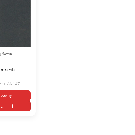
 бетон
ntracita
Арт.
AN147
орзину