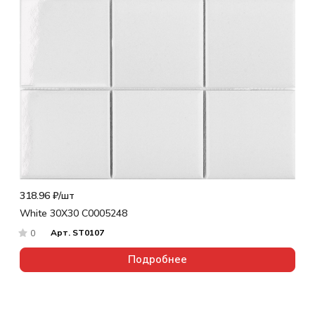
318.96 ₽/
шт
White 30X30 С0005248
Арт.
ST0107
0
Подробнее