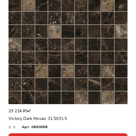
23 214 ₽/
м²
Victory Dark Mosaic 31.5X31.5
Арт.
GKK0058
0