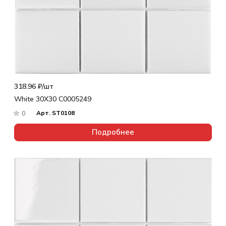
318.96 ₽/
шт
White 30X30 С0005249
Арт.
ST0108
0
Подробнее