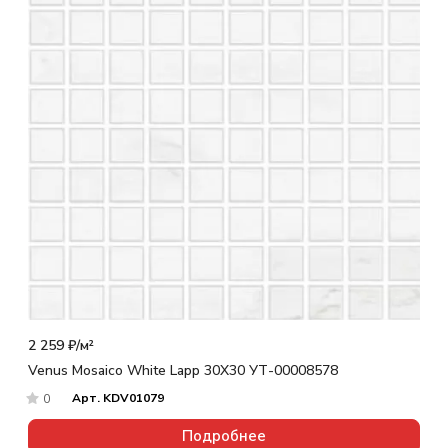
2 259 ₽/
м²
Venus Mosaico White Lapp 30X30 УТ-00008578
Арт.
KDV01079
0
Подробнее