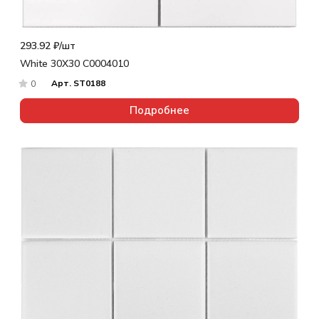
293.92 ₽/
шт
White 30X30 С0004010
Арт.
ST0188
0
Подробнее