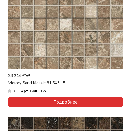
23 214 ₽/
м²
Victory Sand Mosaic 31.5X31.5
Арт.
GKK0056
0
Подробнее