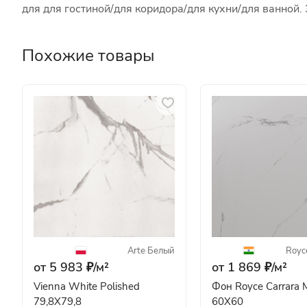
для для гостиной/для коридора/для кухни/для ванной
Похожие товары
Arte
·
Белый
Royc
от 5 983 ₽/
м²
от 1 869 ₽/
м²
Vienna White Polished
Фон Royce Carrara
79,8X79,8
60X60