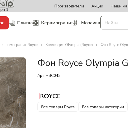
Производители
Акции
Наши ма
орп 1
ог
Плитка
Керамогранит
Мозаика
и керамогранит Royce
Коллекция Olympia (Royce)
Фон Royce Olym
Фон Royce Olympia G
Арт.
MBC043
Все товары Royce
Все товары категории