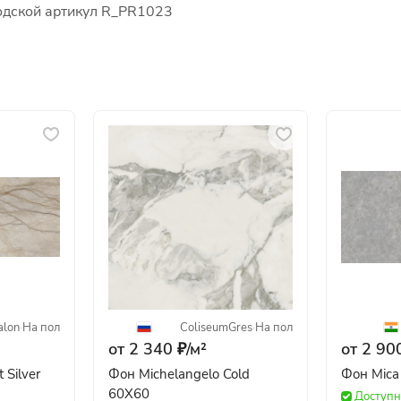
водской артикул R_PR1023
alon
·
На пол
ColiseumGres
·
На пол
от 2 340 ₽/
м²
от 2 900
 Silver
Фон Michelangelo Cold
Фон Mica
60X60
Доступн