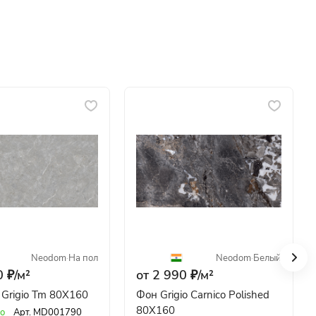
Neodom
·
На пол
Neodom
·
Белый
 ₽/
м²
от 2 990 ₽/
м²
 Grigio Tm 80X160
Фон Grigio Carnico Polished
80X160
о
Арт.
MD001790