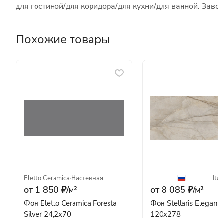
для гостиной/для коридора/для кухни/для ванной. За
Похожие товары
Eletto Ceramica
·
Настенная
It
от 1 850 ₽/
м²
от 8 085 ₽/
м²
Фон Eletto Ceramica Foresta
Фон Stellaris Elegant
Silver 24,2x70
120x278