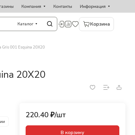
газины
Компания
Контакты
Информация
Корзина
Каталог
a Gris 001 Esquina 20X20
uina 20X20
220.40 ₽/
шт
рии
В корзину