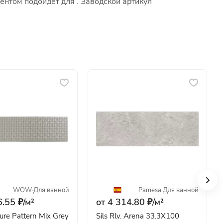
ентом подойдет для . Заводской артикул
WOW
·
Для ванной
Pamesa
·
Для ванной
.55 ₽/
м²
от 4 314.80 ₽/
м²
ure Pattern Mix Grey
Sils Rlv. Arena 33.3X100