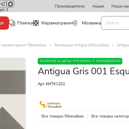
Производители
Акции
Наши ма
орп 1
ог
Плитка
Керамогранит
Мозаика
 керамогранит Ribesalbes
Коллекция Antigua (Ribesalbes)
Antigu
НАЛИЧИЕ И ЦЕНЫ УТОЧНЯТЬ У МЕНЕДЖЕРОВ
Antigua Gris 001 Esq
Арт.
KMTK1202
Все товары Ribesalbes
Все товары катего