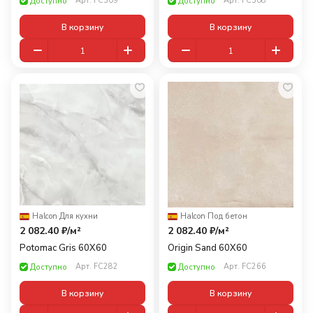
Арт.
FC309
Арт.
FC308
Доступно
Доступно
В корзину
В корзину
Halcon
·
Для кухни
Halcon
·
Под бетон
2 082.40 ₽/
м²
2 082.40 ₽/
м²
Potomac Gris 60X60
Origin Sand 60X60
Арт.
FC282
Арт.
FC266
Доступно
Доступно
В корзину
В корзину