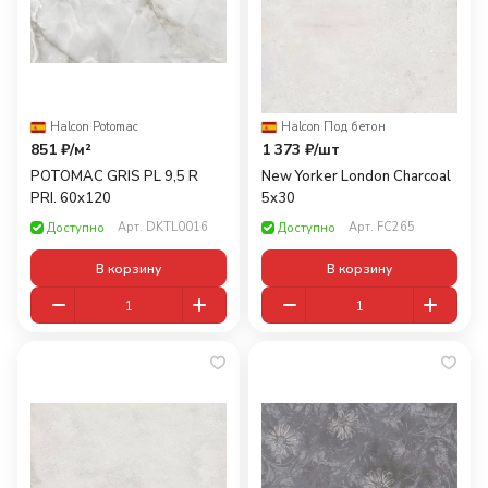
Halcon
·
Potomac
Halcon
·
Под бетон
851 ₽/
м²
1 373 ₽/
шт
POTOMAC GRIS PL 9,5 R
New Yorker London Charcoal
PRI. 60x120
5x30
Арт.
DKTL0016
Арт.
FC265
Доступно
Доступно
В корзину
В корзину