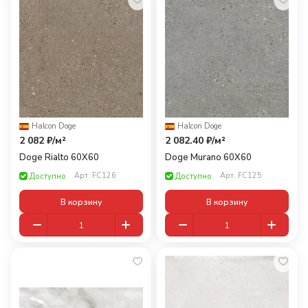
Halcon
·
Doge
Halcon
·
Doge
2 082 ₽/
м²
2 082.40 ₽/
м²
Doge Rialto 60X60
Doge Murano 60X60
Арт.
FC126
Арт.
FC125
Доступно
Доступно
В корзину
В корзину