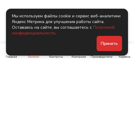
Мы используем файлы cookie и сервис веб-аналитики
Яндекс Метрика для улучшения работы сайта.
Оставаясь на сайте, вы соглашаетесь с
Политикой
конфиденциальности
.
Принять
Главная
Каталог
Контакты
Компания
Производители
Корзина
Ленинский пр-т, д. 134
Коломяжский пр. 15, корп
1
+7 (905) 222-40-44
+7 (960) 283-67-89
Интернет-магазин
Связаться с нами
Каталог
Акции
Бренды
Помощь