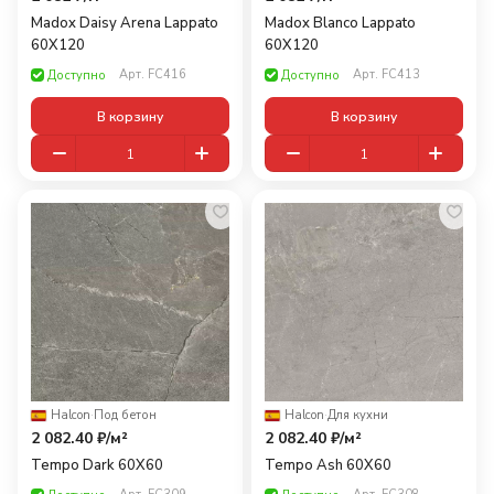
Madox Daisy Arena Lappato
Madox Blanco Lappato
60X120
60X120
Арт.
FC416
Арт.
FC413
Доступно
Доступно
В корзину
В корзину
Halcon
·
Под бетон
Halcon
·
Для кухни
2 082.40 ₽/
м²
2 082.40 ₽/
м²
Tempo Dark 60X60
Tempo Ash 60X60