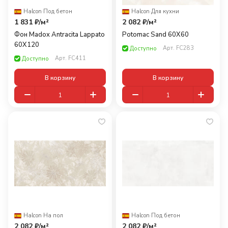
Halcon
·
Под бетон
Halcon
·
Для кухни
1 831 ₽/
м²
2 082 ₽/
м²
Фон Madox Antracita Lappato
Potomac Sand 60X60
60X120
Арт.
FC283
Доступно
Арт.
FC411
Доступно
В корзину
В корзину
Halcon
·
На пол
Halcon
·
Под бетон
2 082 ₽/
м²
2 082 ₽/
м²