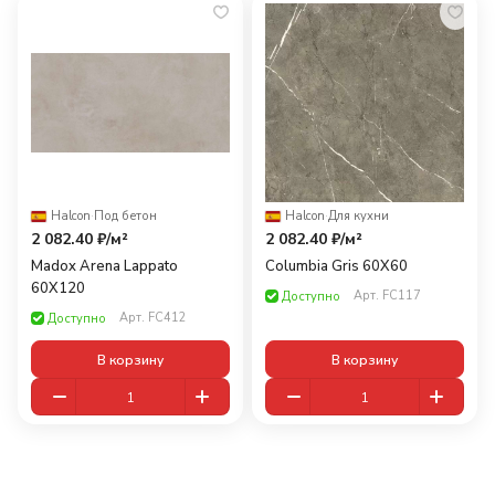
Halcon
·
Под бетон
Halcon
·
Для кухни
2 082.40 ₽/
м²
2 082.40 ₽/
м²
Madox Arena Lappato
Columbia Gris 60X60
60X120
Арт.
FC117
Доступно
Арт.
FC412
Доступно
В корзину
В корзину