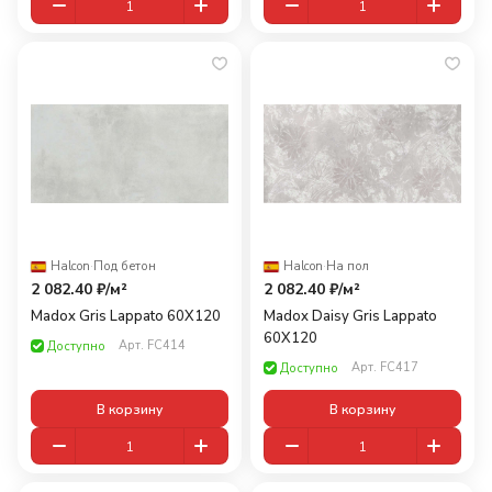
Halcon
·
Под бетон
Halcon
·
На пол
2 082.40 ₽/
м²
2 082.40 ₽/
м²
Madox Gris Lappato 60X120
Madox Daisy Gris Lappato
60X120
Арт.
FC414
Доступно
Арт.
FC417
Доступно
В корзину
В корзину