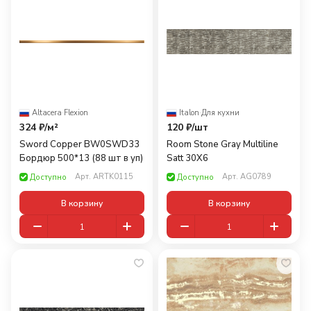
Altacera
·
Flexion
Italon
·
Для кухни
324 ₽/
м²
120 ₽/
шт
Sword Copper BW0SWD33
Room Stone Gray Multiline
Бордюр 500*13 (88 шт в уп)
Satt 30X6
Арт.
ARTK0115
Арт.
AG0789
Доступно
Доступно
В корзину
В корзину