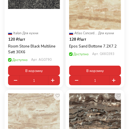
Italon
·
Для кухни
Atlas Concorde Russia
·
Для кухни
120 ₽/
шт
128 ₽/
шт
Room Stone Black Multiline
Epos Sand Bottone 7.2X7.2
Satt 30X6
Арт.
GKK0393
Доступно
Арт.
AG0790
Доступно
В корзину
В корзину