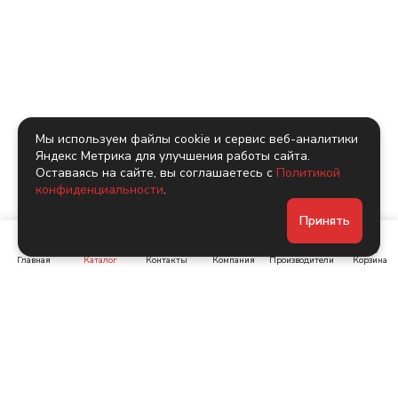
Мы используем файлы cookie и сервис веб-аналитики
Яндекс Метрика для улучшения работы сайта.
Оставаясь на сайте, вы соглашаетесь с
Политикой
конфиденциальности
.
Принять
Главная
Каталог
Контакты
Компания
Производители
Корзина
Ленинский пр-т, д. 134
Коломяжский пр. 15, корп
1
+7 (905) 222-40-44
+7 (960) 283-67-89