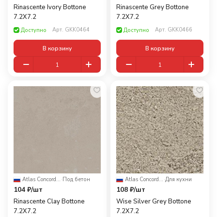
Rinascente Ivory Bottone
Rinascente Grey Bottone
7.2X7.2
7.2X7.2
Арт.
GKK0464
Арт.
GKK0466
Доступно
Доступно
В корзину
В корзину
Atlas Concorde Russia
·
Под бетон
Atlas Concorde Russia
·
Для кухни
104 ₽/
шт
108 ₽/
шт
Rinascente Clay Bottone
Wise Silver Grey Bottone
7.2X7.2
7.2X7.2