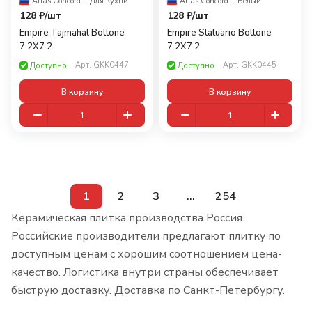
Atlas Concorde Russia
·
Для кухни
Atlas Concorde Russia
·
Белый
128 ₽/
шт
128 ₽/
шт
Empire Tajmahal Bottone
Empire Statuario Bottone
7.2X7.2
7.2X7.2
Арт.
GKK0447
Арт.
GKK0445
Доступно
Доступно
В корзину
В корзину
1
2
3
...
254
Керамическая плитка производства Россия.
Российские производители предлагают плитку по
доступным ценам с хорошим соотношением цена-
качество. Логистика внутри страны обеспечивает
быструю доставку. Доставка по Санкт-Петербургу.