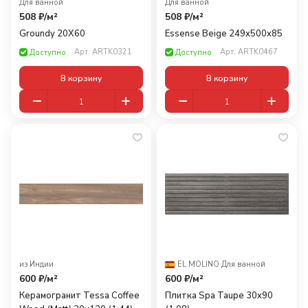
Для ванной
Для ванной
508 ₽/
м²
508 ₽/
м²
Groundy 20X60
Essense Beige 249x500x85
Арт.
ARTK0321
Арт.
ARTK0467
Доступно
Доступно
В корзину
В корзину
из Индии
EL MOLINO
·
Для ванной
600 ₽/
м²
600 ₽/
м²
Керамогранит Tessa Coffee
Плитка Spa Taupe 30x90