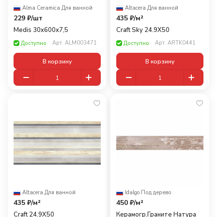
Alma Ceramica
·
Для ванной
Altacera
·
Для ванной
229 ₽/
шт
435 ₽/
м²
Medis 30x600x7,5
Craft Sky 24.9Х50
Арт.
ALM003471
Арт.
ARTK0441
Доступно
Доступно
В корзину
В корзину
Altacera
·
Для ванной
Idalgo
·
Под дерево
435 ₽/
м²
450 ₽/
м²
Craft 24.9Х50
Керамогр.Граните Натура