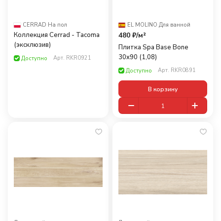
CERRAD
·
На пол
EL MOLINO
·
Для ванной
Коллекция Cerrad - Tacoma
480 ₽/
м²
(эксклюзив)
Плитка Spa Base Bone
30x90 (1,08)
Арт.
RKR0921
Доступно
Арт.
RKR0891
Доступно
В корзину