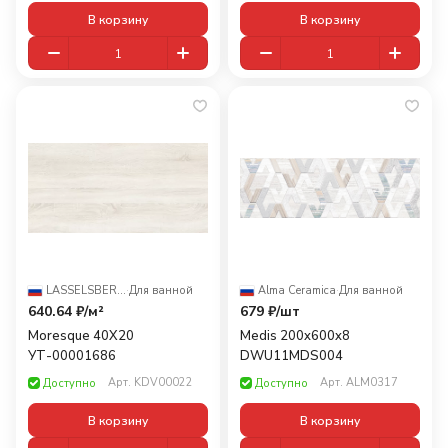
В корзину
В корзину
LASSELSBERGER
·
Для ванной
Alma Ceramica
·
Для ванной
640.64 ₽/
м²
679 ₽/
шт
Moresque 40X20
Medis 200x600x8
УТ-00001686
DWU11MDS004
Арт.
KDV00022
Арт.
ALM0317
Доступно
Доступно
В корзину
В корзину