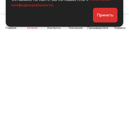
конфиденциальности
.
Принять
Главная
Каталог
Контакты
Компания
Производители
Корзина
Ленинский пр-т, д. 134
Коломяжский пр. 15, корп
1
+7 (905) 222-40-44
+7 (960) 283-67-89
Интернет-магазин
Связаться с нами
Каталог
Акции
Бренды
Помощь
Условия оплаты
Компания
Условия доставки
О компании
Заказные позиции,
Блог
возврат