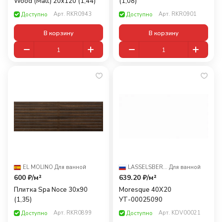
Wood (Matt) 20x120 (1,44)
(1,08)
Арт.
RKR0943
Арт.
RKR0901
Доступно
Доступно
В корзину
В корзину
EL MOLINO
·
Для ванной
LASSELSBERGER
·
Для ванной
600 ₽/
м²
639.20 ₽/
м²
Плитка Spa Noce 30x90
Moresque 40X20
(1,35)
УТ-00025090
Арт.
RKR0899
Арт.
KDV00021
Доступно
Доступно