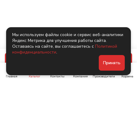
Мы используем файлы cookie и сервис веб-аналитики
Яндекс Метрика для улучшения работы сайта.
Оставаясь на сайте, вы соглашаетесь с
Политикой
конфиденциальности
.
В корзину
Принять
Главная
Каталог
Контакты
Компания
Производители
Корзина
Ленинский пр-т, д. 134
Коломяжский пр. 15, корп
1
+7 (905) 222-40-44
+7 (960) 283-67-89
Интернет-магазин
Связаться с нами