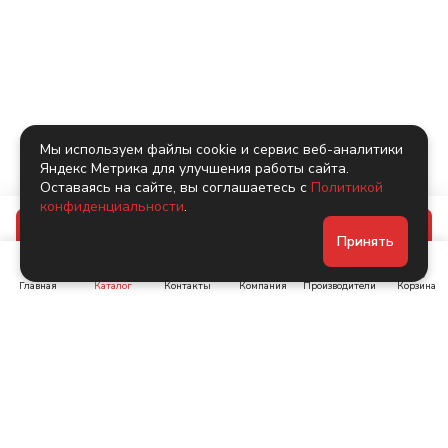
Мы используем файлы cookie и сервис веб-аналитики
Яндекс Метрика для улучшения работы сайта.
Оставаясь на сайте, вы соглашаетесь с
Политикой
конфиденциальности
.
В корзину
Принять
Главная
Каталог
Контакты
Компания
Производители
Корзина
Ленинский пр-т, д. 134
Коломяжский пр. 15, корп
1
+7 (905) 222-40-44
+7 (960) 283-67-89