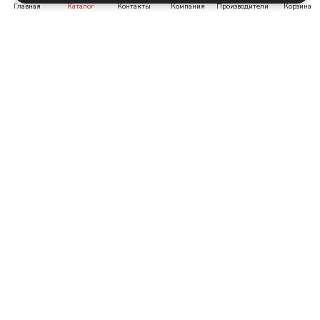
Главная
Каталог
Контакты
Компания
Производители
Корзина
Pompeia
Monopole Ceramica
Испания
от 1 350 ₽/м²