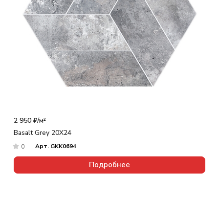
2 950 ₽/
м²
Basalt Grey 20X24
Арт.
GKK0694
0
Подробнее