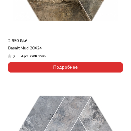
2 950 ₽/
м²
Basalt Mud 20X24
Арт.
GKK0695
0
Подробнее