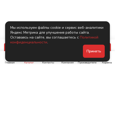
Мы используем файлы cookie и сервис веб-аналитики
Яндекс Метрика для улучшения работы сайта.
Оставаясь на сайте, вы соглашаетесь с
Политикой
конфиденциальности
.
В корзину
Принять
Главная
Каталог
Контакты
Компания
Производители
Корзина
Ленинский пр-т, д. 134
Коломяжский пр. 15, корп
1
+7 (905) 222-40-44
+7 (960) 283-67-89
Интернет-магазин
Связаться с нами