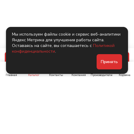
Мы используем файлы cookie и сервис веб-аналитики
Яндекс Метрика для улучшения работы сайта.
Оставаясь на сайте, вы соглашаетесь с
Политикой
конфиденциальности
.
В корзину
Принять
Главная
Каталог
Контакты
Компания
Производители
Корзина
Ленинский пр-т, д. 134
Коломяжский пр. 15, корп
1
+7 (905) 222-40-44
+7 (960) 283-67-89
Интернет-магазин
Связаться с нами