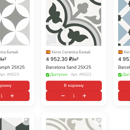
mica
·
Белый
Keros Ceramica
·
Белый
Ker
/
м²
4 952.30 ₽/
м²
4 95
riumph 25X25
Barcelona Sand 25X25
Barce
Арт.
AN023
Доступно
Арт.
AN022
Дос
орзину
В корзину