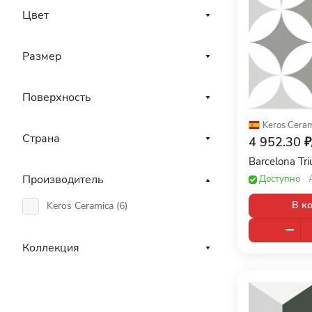
Цвет
Размер
Поверхность
Keros Cera
Страна
4 952.30 ₽
Barcelona T
Производитель
Доступно
В к
Keros Ceramica (
6
)
Коллекция