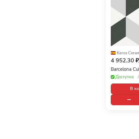
Keros Cera
4 952.30 ₽
Barcelona C
Доступно
В к