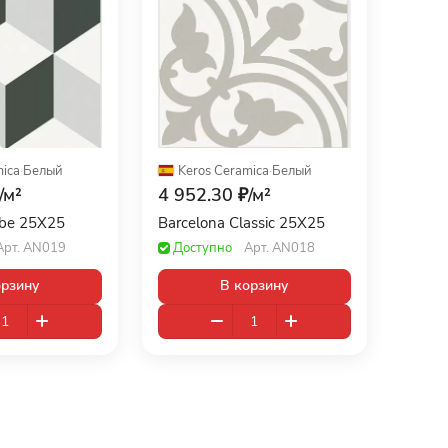
mica
·
Белый
Keros Ceramica
·
Белый
/
м²
4 952.30 ₽/
м²
ube 25X25
Barcelona Classic 25X25
Арт.
AN019
Доступно
Арт.
AN018
орзину
В корзину