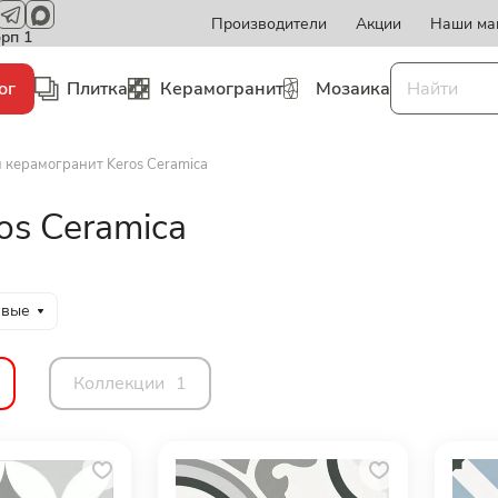
Производители
Акции
Наши ма
орп 1
ог
Плитка
Керамогранит
Мозаика
 керамогранит Keros Ceramica
os Ceramica
евые
Коллекции
1