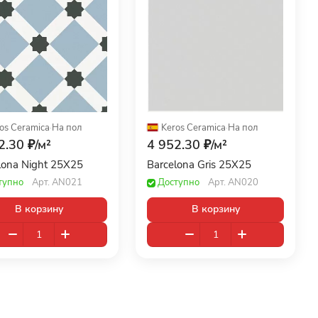
os Ceramica
·
На пол
Keros Ceramica
·
На пол
2.30 ₽/
м²
4 952.30 ₽/
м²
lona Night 25X25
Barcelona Gris 25X25
тупно
Арт.
AN021
Доступно
Арт.
AN020
В корзину
В корзину