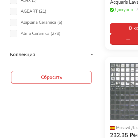
Adex (
3
)
Acquaris Lav
Доступно
AGEART (
21
)
Alaplana Ceramica (
6
)
В к
Alma Ceramica (
278
)
Altacera (
20
)
Коллекция
Aparici (
20
)
Apavisa Porcelanico (
9
)
Сбросить
APE (
43
)
Arcana (
17
)
Argenta (
29
)
Ariana (
257
)
Ariostea (
45
)
Mosavit
·
Для
Art & Natura (
39
)
232.35 ₽/
м