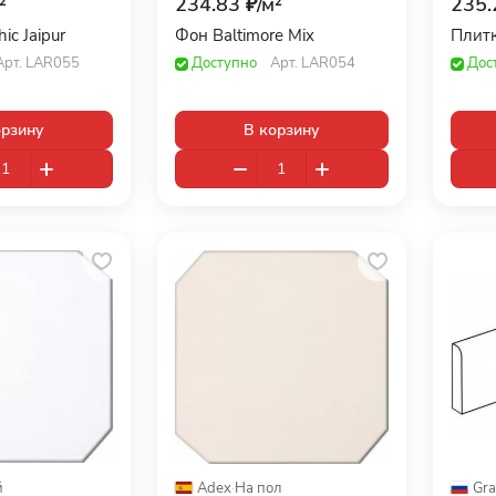
²
234.83 ₽/
м²
235.
ic Jaipur
Фон Baltimore Mix
Плитк
Арт.
LAR055
Доступно
Арт.
LAR054
Дос
орзину
В корзину
й
Adex
·
На пол
Gra