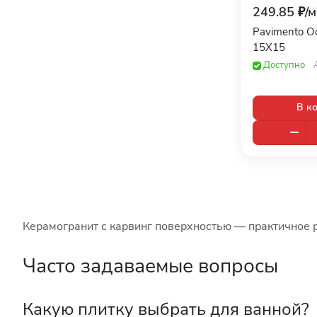
249.85 ₽/
м
CIFRE CERAMICA (
57
)
Pavimento O
Click Ceramica (
2
)
15X15
Доступно
Codicer (
14
)
ColiseumGres (
32
)
В к
Colortile (
19
)
Creto (
109
)
CRISTACER (
10
)
DAR Сeramics (
4
)
Decocer (
1
)
Керамогранит с карвинг поверхностью — практичное 
DECOVITA (
9
)
Часто задаваемые вопросы
Del Conca (
5
)
Delacora (
59
)
Какую плитку выбрать для ванной?