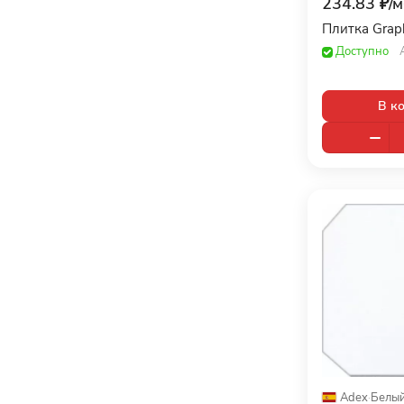
234.83 ₽/
м
Brennero (
21
)
Плитка Graph
Caesar (
23
)
Доступно
Casa Dolce Casa (
3
)
Casalgrande Padana (
13
)
В к
CE.SI (
2
)
CERACASA (
7
)
Ceramiche Grazia (
14
)
Ceramiche Supergres (
23
)
Ceramika Konskie (
7
)
CERCOM (
22
)
CERDOMUS (
131
)
CERRAD (
35
)
Cevica (
22
)
Adex
·
Белы