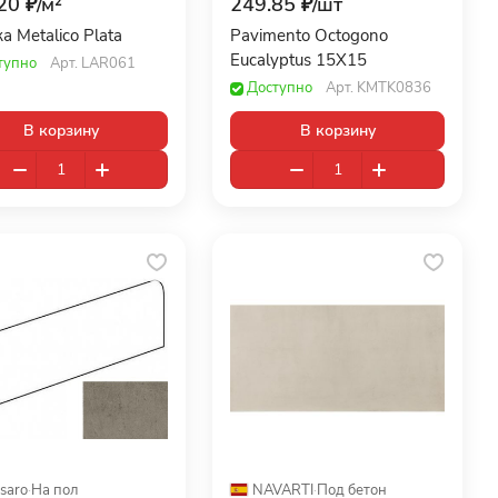
20 ₽/
м²
249.85 ₽/
шт
а Metalico Plata
Pavimento Octogono
Eucalyptus 15X15
тупно
Арт.
LAR061
Доступно
Арт.
KMTK0836
В корзину
В корзину
saro
·
На пол
NAVARTI
·
Под бетон