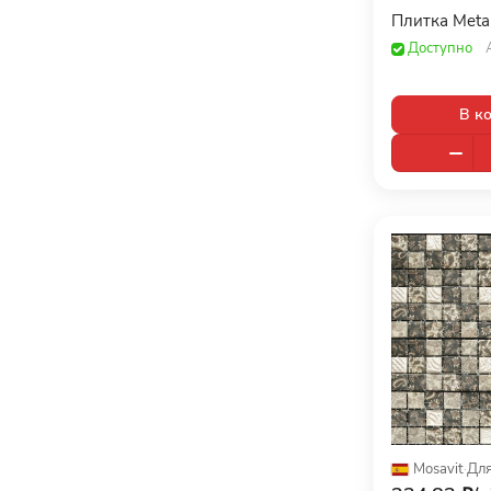
Плитка Metal
Arte (
4
)
Доступно
Atlas Concorde (
141
)
Atlas Concorde Russia (
216
)
В к
ATRIVM (
5
)
Ava (
373
)
Axima (
49
)
Azori (
35
)
AZTECA (
20
)
Baldocer (
7
)
Benadresa (
29
)
BIEN SERAMIK (
1
)
Bonaparte (
30
)
Mosavit
·
Для