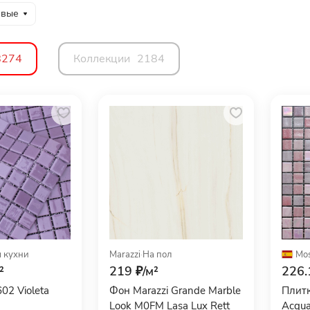
евые
8274
Коллекции
2184
 кухни
Marazzi
·
На пол
Mos
²
219 ₽/
м²
226.
02 Violeta
Фон Marazzi Grande Marble
Плитк
Look M0FM Lasa Lux Rett
Acqua