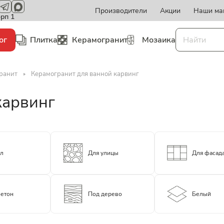
Производители
Акции
Наши ма
орп 1
ог
Плитка
Керамогранит
Мозаика
ранит
Керамогранит для ванной карвинг
карвинг
ол
Для улицы
Для фасад
бетон
Под дерево
Белый