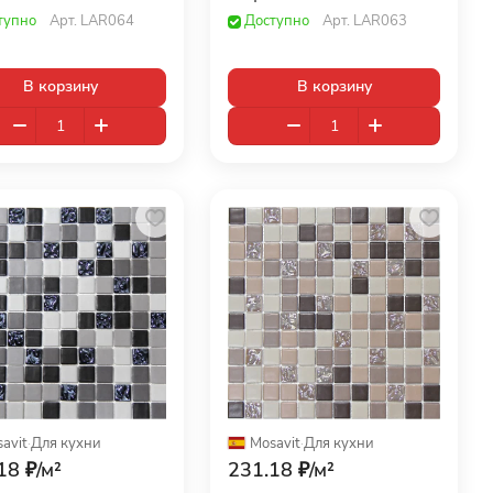
тупно
Арт.
LAR064
Доступно
Арт.
LAR063
В корзину
В корзину
avit
·
Для кухни
Mosavit
·
Для кухни
18 ₽/
м²
231.18 ₽/
м²