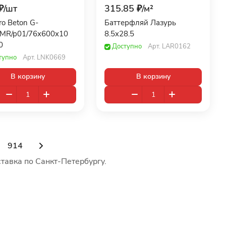
₽/
шт
315.85 ₽/
м²
ro Beton G-
Баттерфляй Лазурь
/MR/p01/76x600x10
8.5x28.5
0
Доступно
Арт.
LAR0162
тупно
Арт.
LNK0669
В корзину
В корзину
914
тавка по Санкт-Петербургу.