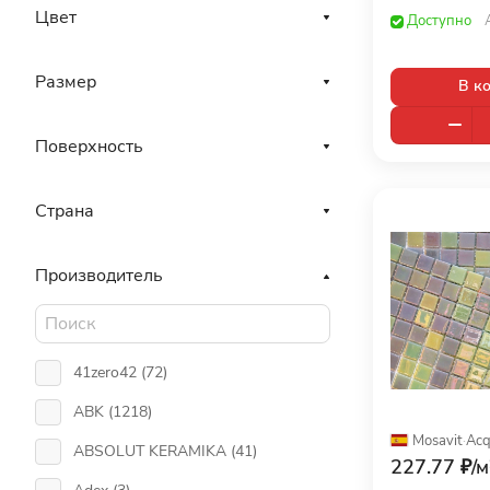
Цвет
Доступно
(
8766
)
для улицы (
97
)
Размер
В к
для фасада (
120
)
Поверхность
Страна
Производитель
41zero42 (
72
)
ABK (
1218
)
Mosavit
·
Acq
ABSOLUT KERAMIKA (
41
)
227.77 ₽/
м