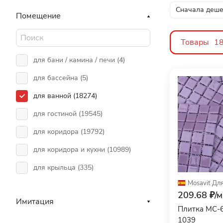
Сначала деш
Помещение
Товары
1
для бани / камина / печи (
4
)
для бассейна (
5
)
для ванной (
18274
)
для гостиной (
19545
)
для коридора (
19792
)
для коридора и кухни (
10989
)
для крыльца (
335
)
Mosavit
·
Для
для кухни (
19526
)
209.68 ₽/
м
Имитация
для кухонного фартука (
4
)
Плитка MC-6
1039
для общественных помещений