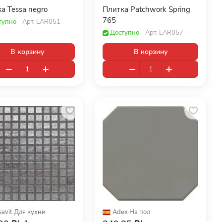
а Tessa negro
Плитка Patchwork Spring
765
тупно
Арт.
LAR051
Доступно
Арт.
LAR057
В корзину
В корзину
avit
·
Для кухни
Adex
·
На пол