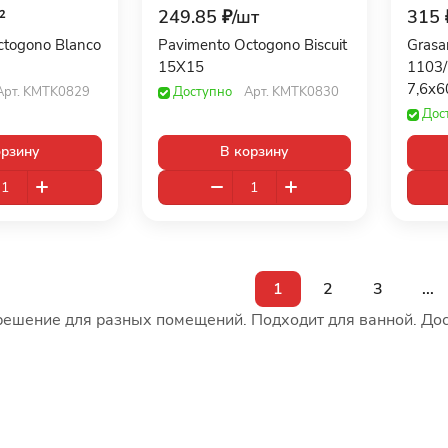
²
249.85 ₽/
шт
315 
ctogono Blanco
Pavimento Octogono Biscuit
Grasa
15X15
1103
7,6x6
Арт.
KMTK0829
Доступно
Арт.
KMTK0830
Дос
орзину
В корзину
1
2
3
...
решение для разных помещений. Подходит для ванной. Дос