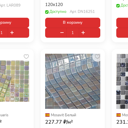
120x120
Арт.
LAR089
Дос
Доступно
Арт.
DN16251
орзину
В корзину
uaris
Mosavit
·
Белый
Mos
²
227.77 ₽/
м²
231.