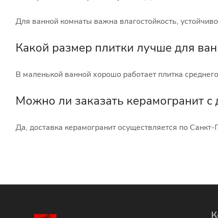
DNA TILES (
5
)
Для ванной комнаты важна влагостойкость, устойчиво
Domino (
6
)
DUAL GRES (
21
)
Какой размер плитки лучше для ва
Dune (
14
)
В маленькой ванной хорошо работает плитка среднег
Ecoceramic (
37
)
EL MOLINO (
5
)
Можно ли заказать керамогранит с 
EMIGRES (
26
)
Да, доставка керамогранит осуществляется по Санкт-П
Ennface (
67
)
Equipe (
139
)
Etile (
25
)
Etili Seramik (
52
)
Eurotile Ceramica (
74
)
К
Fabresa (
2
)