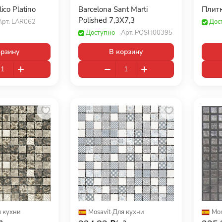
ico Platino
Barcelona Sant Marti
Плитк
Polished 7,3X7,3
Арт.
LAR062
Дос
Доступно
Арт.
POSH00395
орзину
В корзину
 кухни
Mosavit
·
Для кухни
Mos