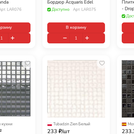
anda
Бордюр Acquaris Edel
Плитк
- Dro
Арт.
LAR076
Доступно
Арт.
LAR075
Дос
орзину
В корзину
 кухни
Tubadzin Zien
·
Белый
Mos
²
233 ₽/
шт
233.