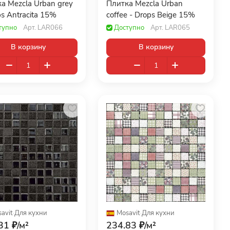
а Mezcla Urban grey
Плитка Mezcla Urban
ps Antracita 15%
coffee - Drops Beige 15%
тупно
Арт.
LAR066
Доступно
Арт.
LAR065
В корзину
В корзину
avit
·
Для кухни
Mosavit
·
Для кухни
31 ₽/
м²
234.83 ₽/
м²