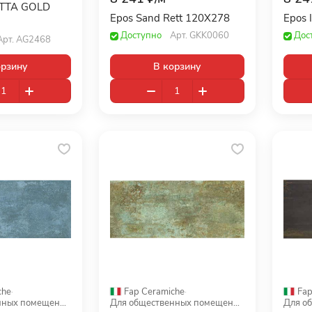
TTA GOLD
Epos Sand Rett 120X278
Epos 
Доступно
Арт.
GKK0060
Дос
Арт.
AG2468
орзину
В корзину
che
·
Fap Ceramiche
·
Fap
Для общественных помещений
Для общественных помещений