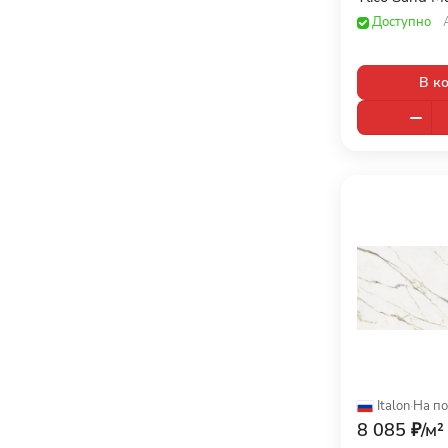
Arte (
0
)
Доступно
120x120 (
1005
)
Atlas Concorde (
3
)
120x15 (
5
)
В к
Atlas Concorde Russia (
7
)
120x19,3 (
1
)
ATRIVM (
0
)
120x19,7 (
4
)
Ava (
0
)
120x20 (
30
)
Axima (
0
)
120x23 (
3
)
Azori (
0
)
120x240 (
153
)
AZTECA (
0
)
120x260 (
42
)
Baldocer (
0
)
120x270 (
4
)
Benadresa (
0
)
120x278 (
216
)
BIEN SERAMIK (
0
)
120x280 (
160
)
Italon
·
На по
Bonaparte (
0
)
8 085 ₽/
м²
120x30 (
16
)