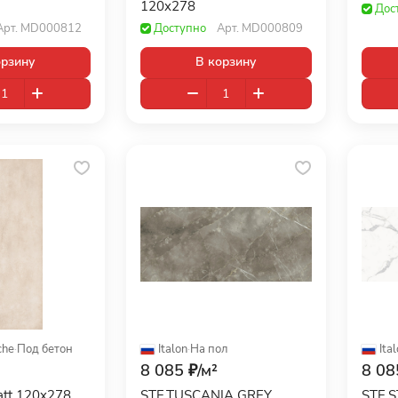
120x278
Дос
Арт.
MD000812
Доступно
Арт.
MD000809
орзину
В корзину
che
·
Под бетон
Italon
·
На пол
Ita
8 085 ₽/
м²
8 08
att 120x278
STE.TUSCANIA GREY
STE.