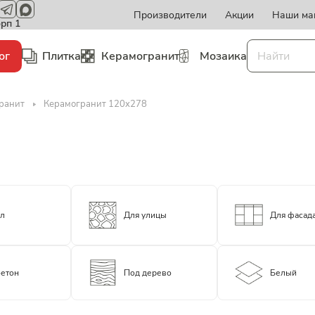
Производители
Акции
Наши ма
орп 1
ог
Плитка
Керамогранит
Мозаика
ранит
Керамогранит 120x278
ол
Для улицы
Для фасад
бетон
Под дерево
Белый