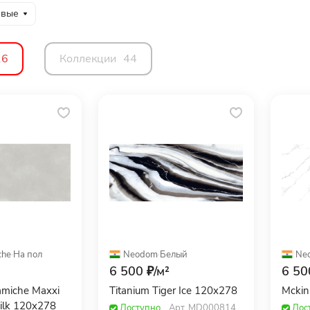
евые
16
Коллекции
44
che
·
На пол
Neodom
·
Белый
Ne
6 500 ₽/
м²
6 50
amiche Maxxi
Titanium Tiger Ice 120x278
Mckin
Silk 120x278
Доступно
Арт.
MD000814
Дос