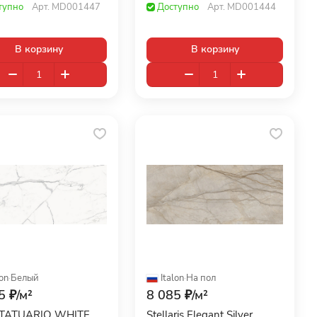
тупно
Арт.
MD001447
Доступно
Арт.
MD001444
В корзину
В корзину
lon
·
Белый
Italon
·
На пол
5 ₽/
м²
8 085 ₽/
м²
STATUARIO WHITE
Stellaris Elegant Silver