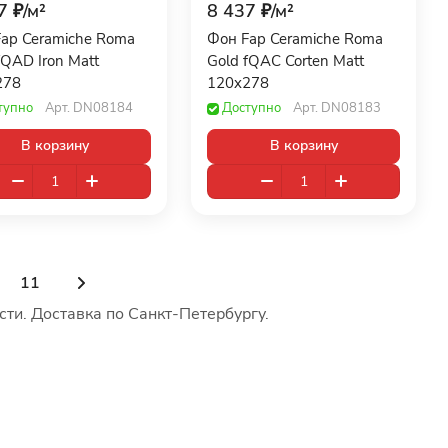
7 ₽/
м²
8 437 ₽/
м²
ap Ceramiche Roma
Фон Fap Ceramiche Roma
fQAD Iron Matt
Gold fQAC Corten Matt
278
120x278
тупно
Арт.
DN08184
Доступно
Арт.
DN08183
В корзину
В корзину
11
ти. Доставка по Санкт-Петербургу.