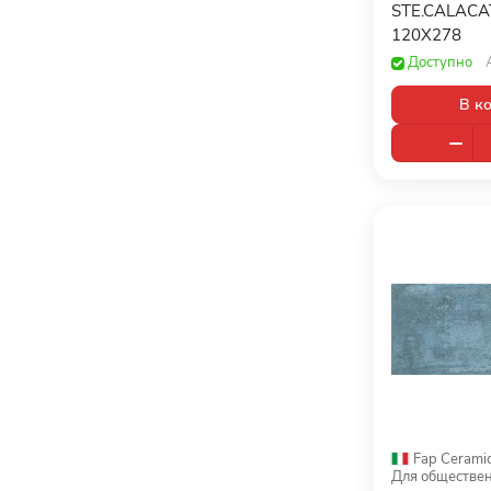
Brennero (
0
)
STE.CALACA
120x33 (
19
)
120X278
Caesar (
0
)
120x59,5 (
2
)
Доступно
Casa Dolce Casa (
0
)
120x59,6 (
3
)
В к
Casalgrande Padana (
0
)
120x60 (
684
)
CE.SI (
0
)
120х270 (
30
)
CERACASA (
0
)
120х280 (
404
)
Ceramiche Grazia (
0
)
12x12 (
7
)
Ceramiche Supergres (
0
)
12x120,9 (
7
)
Ceramika Konskie (
0
)
13,1x15,5 (
5
)
CERCOM (
0
)
13,25x13,25 (
24
)
CERDOMUS (
0
)
13,7x2,1 (
1
)
CERRAD (
0
)
13x100 (
5
)
Fap Cerami
Cevica (
0
)