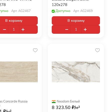
278
120x278
тупно
Арт.
AG2467
Доступно
Арт.
AG2469
В корзину
В корзину
as Concorde Russia
·
Neodom
·
Белый
л
8 323.50 ₽/
м²
1 ₽/
м²