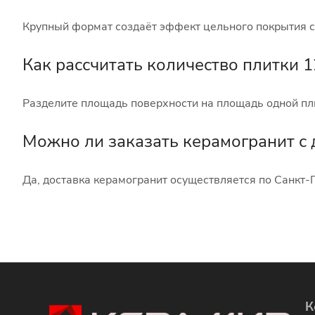
DNA TILES (
0
)
15x12 (
1
)
Крупный формат создаёт эффект цельного покрытия с
Domino (
0
)
15x120 (
31
)
DUAL GRES (
0
)
Как рассчитать количество плитки 
15x15 (
84
)
Dune (
0
)
15x17,3 (
13
)
Разделите площадь поверхности на площадь одной пли
Ecoceramic (
0
)
15x30 (
24
)
EL MOLINO (
0
)
Можно ли заказать керамогранит с 
15x60 (
51
)
EMIGRES (
0
)
15x66 (
5
)
Да, доставка керамогранит осуществляется по Санкт-П
Ennface (
0
)
15x7,5 (
2
)
Equipe (
0
)
15x90 (
83
)
Etile (
0
)
16,8x16,8 (
12
)
Etili Seramik (
0
)
160x160 (
58
)
Eurotile Ceramica (
0
)
160x20 (
14
)
К
Fabresa (
0
)