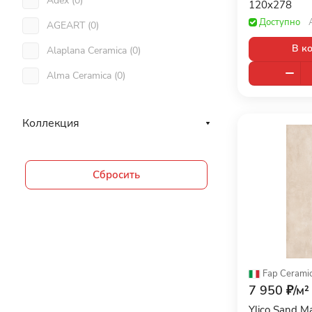
Adex (
0
)
120x278
118x22 (
3
)
Доступно
AGEART (
0
)
118x258 (
1
)
В к
Alaplana Ceramica (
0
)
118x45 (
7
)
Alma Ceramica (
0
)
118x59 (
5
)
Altacera (
0
)
119,5x22,7 (
6
)
Коллекция
Aparici (
0
)
119,7x59,7 (
2
)
Apavisa Porcelanico (
0
)
119,8x119,8 (
16
)
Сбросить
APE (
0
)
119,8x239,8 (
7
)
Arcana (
0
)
119x119 (
4
)
Argenta (
0
)
119x59 (
1
)
Ariana (
0
)
11x11 (
9
)
Fap Cerami
Ariostea (
0
)
11x22 (
3
)
7 950 ₽/
м²
Art & Natura (
0
)
Ylico Sand M
1200x195 (
9
)