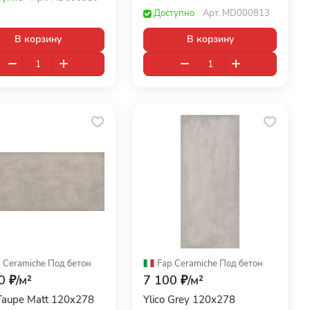
Доступно
Арт.
MD000813
В корзину
В корзину
 Ceramiche
·
Под бетон
Fap Ceramiche
·
Под бетон
0 ₽/
м²
7 100 ₽/
м²
 Taupe Matt 120x278
Ylico Grey 120x278