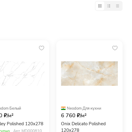
odom
·
Белый
Neodom
·
Для кухни
0 ₽/
м²
6 760 ₽/
м²
ley Polished 120x278
Onix Delicato Polished
120x278
тупно
Арт.
MD000810