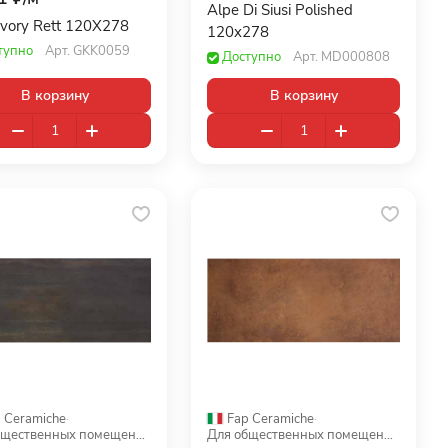
Alpe Di Siusi Polished
Ivory Rett 120X278
120x278
тупно
Арт.
GKK0059
Доступно
Арт.
MD000808
В корзину
В корзину
 Ceramiche
·
Fap Ceramiche
·
Для общественных помещений
Для общественных помещений