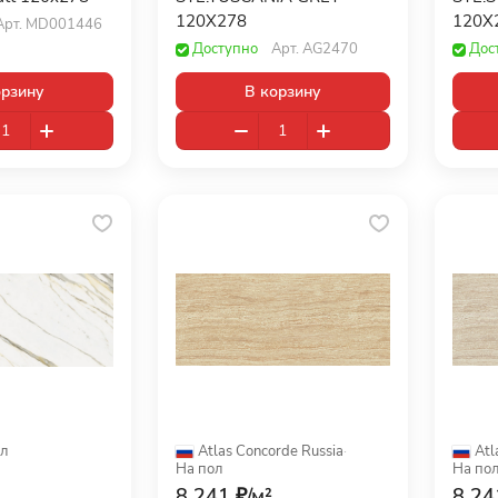
120X278
120X
Арт.
MD001446
Доступно
Арт.
AG2470
Дос
орзину
В корзину
л
Atlas Concorde Russia
·
Atl
На пол
На по
8 241 ₽/
м²
8 24