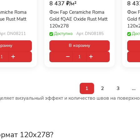
8 437 ₽/
м²
8 43
amiche Roma
Фон Fap Ceramiche Roma
Фон F
ue Rust Matt
Gold fQAE Oxide Rust Matt
Gold 
120x278
120x
Арт.
DN08211
Доступно
Арт.
DN08185
Дос
орзину
В корзину
1
2
3
...
еляет визуальный эффект и количество швов на поверхнос
ормат 120x278?