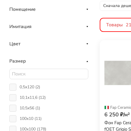
Сначала деш
Помещение
Товары
2
Имитация
Цвет
Размер
0,5x120 (
2
)
10,1x11,6 (
12
)
Fap Cerami
10,5x56 (
1
)
6 250 ₽/
м²
100x10 (
11
)
Фон Fap Cer
fOET Grigio 
100x100 (
178
)