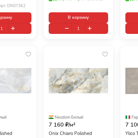
Арт.
DN07362
орзину
В корзину
лый
Neodom
·
Белый
Fap
7 160 ₽/
м²
7 10
lished
Onix Chiaro Polished
Ylico