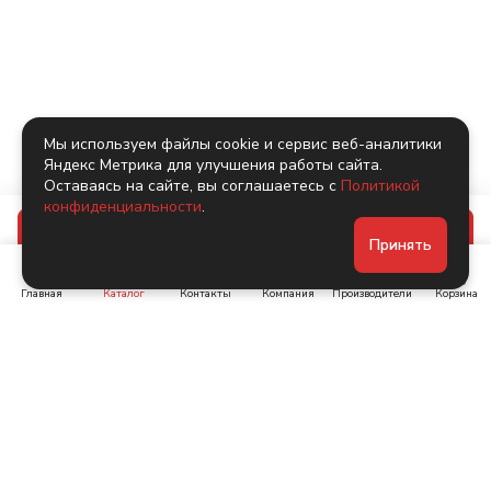
Мы используем файлы cookie и сервис веб-аналитики
Яндекс Метрика для улучшения работы сайта.
Оставаясь на сайте, вы соглашаетесь с
Политикой
конфиденциальности
.
В корзину
Принять
Главная
Каталог
Контакты
Компания
Производители
Корзина
Ленинский пр-т, д. 134
Коломяжский пр. 15, корп
1
+7 (905) 222-40-44
+7 (960) 283-67-89