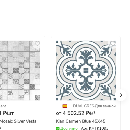
lent
DUAL GRES
·
Для ванной
 ₽/
шт
от 4 502.52 ₽/
м²
osaic Silver Vesta
Kian Carmen Blue 45X45
5
Доступно
Арт.
KMTK1093