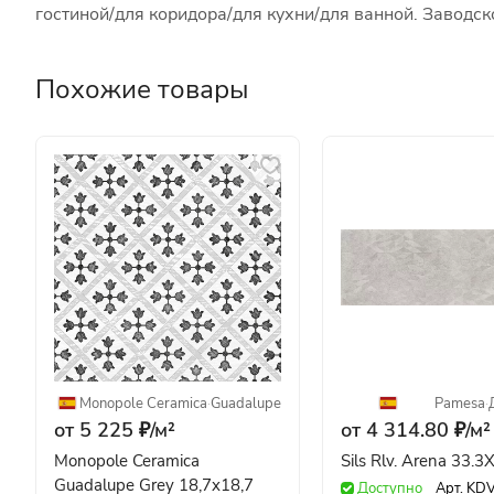
гостиной/для коридора/для кухни/для ванной. Заводс
Похожие товары
Monopole Ceramica
·
Guadalupe
Pamesa
·
от 5 225 ₽/
м²
от 4 314.80 ₽/
м²
Monopole Ceramica
Sils Rlv. Arena 33.
Guadalupe Grey 18,7x18,7
Доступно
Арт.
KD