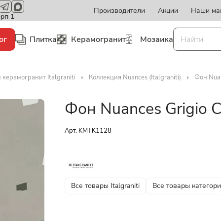
Производители
Акции
Наши ма
орп 1
ог
Плитка
Керамогранит
Мозаика
 керамогранит Italgraniti
Коллекция Nuances (Italgraniti)
Фон Nuan
Фон Nuances Grigio 
Арт.
KMTK1128
Все товары Italgraniti
Все товары категор