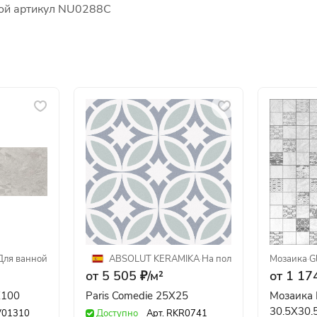
кой артикул NU0288C
Для ванной
ABSOLUT KERAMIKA
·
На пол
Мозаика
·
G
от 5 505 ₽/
м²
от 1 174
3X100
Paris Comedie 25X25
Мозаика M
30.5Х30.
V01310
Доступно
Арт.
RKR0741