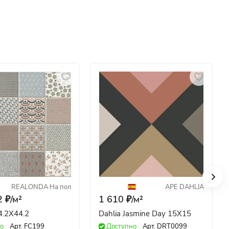
REALONDA
·
На пол
APE
·
DAHLIA
 ₽/
м²
1 610 ₽/
м²
4.2X44.2
Dahlia Jasmine Day 15X15
о
Арт.
FC199
Доступно
Арт.
DRT0099