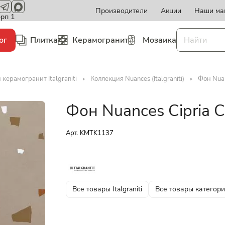
Производители
Акции
Наши ма
орп 1
ог
Плитка
Керамогранит
Мозаика
 керамогранит Italgraniti
Коллекция Nuances (Italgraniti)
Фон Nuan
Фон Nuances Cipria 
Арт.
KMTK1137
Все товары Italgraniti
Все товары категор