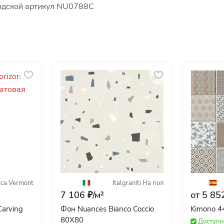
водской артикул NU0788C
ica
·
Vermont
Italgraniti
·
На пол
7 106 ₽/
м²
от 5 852
arving
Фон Nuances Bianco Coccio
Kimono 4
80X80
Доступн