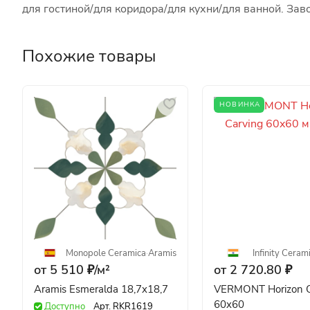
для гостиной/для коридора/для кухни/для ванной. За
Похожие товары
НОВИНКА
Monopole Ceramica
·
Aramis
Infinity Ceram
от 5 510 ₽/
м²
от 2 720.80 ₽
Aramis Esmeralda 18,7x18,7
VERMONT Horizon C
60x60
Доступно
Арт.
RKR1619