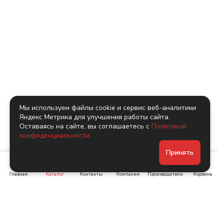
Мы используем файлы cookie и сервис веб-аналитики
Яндекс Метрика для улучшения работы сайта.
Оставаясь на сайте, вы соглашаетесь с
Политикой
конфиденциальности
.
Принять
Другие коллекции
производителя
Главная
Каталог
Контакты
Компания
Производители
Корзина
AKOYA
Infinity Ceramica
Индия