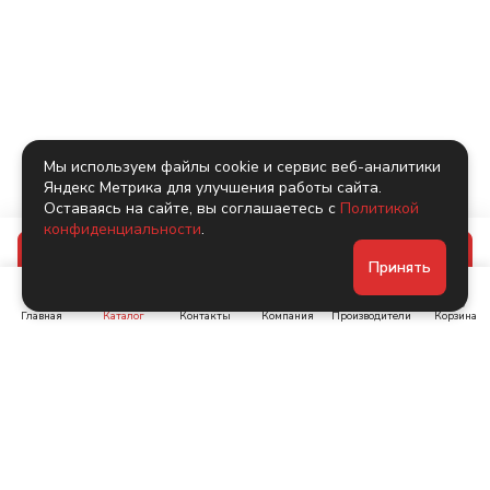
Мы используем файлы cookie и сервис веб-аналитики
Яндекс Метрика для улучшения работы сайта.
Оставаясь на сайте, вы соглашаетесь с
Политикой
конфиденциальности
.
В корзину
Принять
Главная
Каталог
Контакты
Компания
Производители
Корзина
Ленинский пр-т, д. 134
Коломяжский пр. 15, корп
1
+7 (905) 222-40-44
+7 (960) 283-67-89