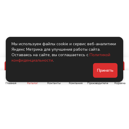
Мы используем файлы cookie и сервис веб-аналитики
Яндекс Метрика для улучшения работы сайта.
Оставаясь на сайте, вы соглашаетесь с
Политикой
конфиденциальности
.
В корзину
Принять
Главная
Каталог
Контакты
Компания
Производители
Корзина
Ленинский пр-т, д. 134
Коломяжский пр. 15, корп
1
+7 (905) 222-40-44
+7 (960) 283-67-89