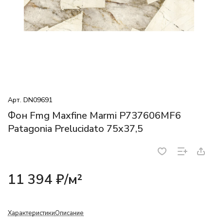
Арт.
DN09691
Фон Fmg Maxfine Marmi P737606MF6
Patagonia Prelucidato 75x37,5
11 394 ₽/
м²
Характеристики
Описание