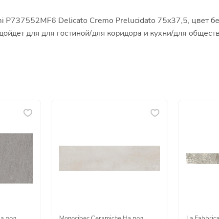
 P737552MF6 Delicato Cremo Prelucidato 75x37,5, цвет б
подойдет для для гостиной/для коридора и кухни/для обще
а пол
Monocibec Ceramiche
·
На пол
La Fabbric