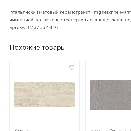
Итальянский матовый керамогранит Fmg Maxfine Marmi
имитацией под камень / травертин / сланец / гранит 
артикул P737552MF6
Похожие товары
Provenza
·
Monocibec Ceramiche
·
Н