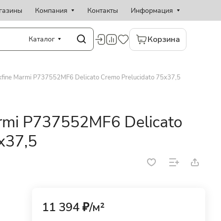
газины
Компания
Контакты
Информация
Корзина
Каталог
ine Marmi P737552MF6 Delicato Cremo Prelucidato 75x37,5
rmi P737552MF6 Delicato
x37,5
11 394 ₽/
м²