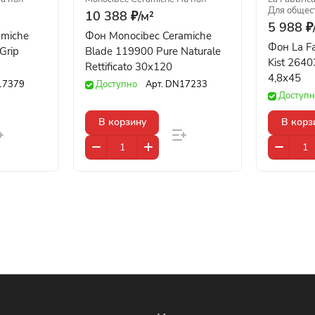
Для общес
10 388 ₽/
м²
5 988 ₽
amiche
Фон Monocibec Ceramiche
Фон La Fa
Grip
Blade 119900 Pure Naturale
Kist 2640
Rettificato 30x120
4,8x45
17379
Доступно
Арт.
DN17233
Доступн
В корзину
В корз