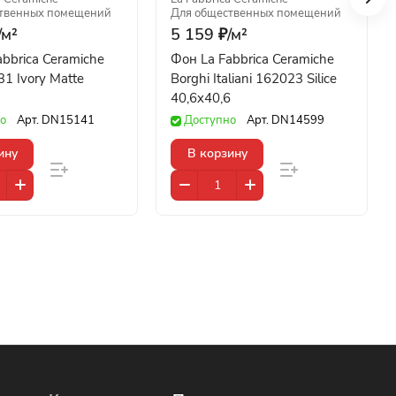
твенных помещений
Для общественных помещений
/
м²
5 159 ₽/
м²
bbrica Ceramiche
Фон La Fabbrica Ceramiche
31 Ivory Matte
Borghi Italiani 162023 Silice
40,6x40,6
о
Арт.
DN15141
Доступно
Арт.
DN14599
ину
В корзину