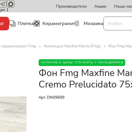
Производители
Акции
Наши ма
орп 1
ог
Плитка
Керамогранит
Мозаика
и керамогранит Fmg
Коллекция Maxfine Marmi (Fmg)
Фон Fmg Maxf
НАЛИЧИЕ И ЦЕНЫ УТОЧНЯТЬ У МЕНЕДЖЕРОВ
Фон Fmg Maxfine Ma
Cremo Prelucidato 75
Арт.
DN09689