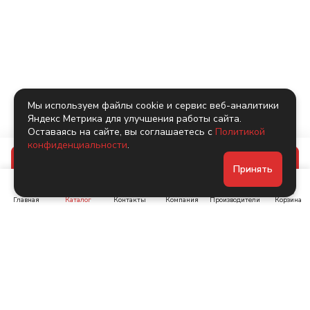
Мы используем файлы cookie и сервис веб-аналитики
Яндекс Метрика для улучшения работы сайта.
Оставаясь на сайте, вы соглашаетесь с
Политикой
конфиденциальности
.
В корзину
Принять
Главная
Каталог
Контакты
Компания
Производители
Корзина
Ленинский пр-т, д. 134
Коломяжский пр. 15, корп
1
+7 (905) 222-40-44
+7 (960) 283-67-89