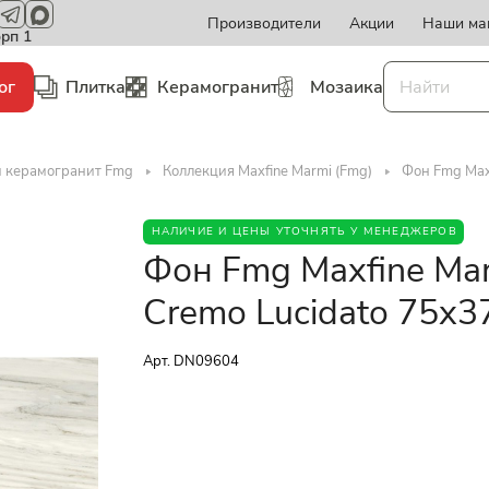
Производители
Акции
Наши ма
орп 1
ог
Плитка
Керамогранит
Мозаика
и керамогранит Fmg
Коллекция Maxfine Marmi (Fmg)
Фон Fmg Max
НАЛИЧИЕ И ЦЕНЫ УТОЧНЯТЬ У МЕНЕДЖЕРОВ
Фон Fmg Maxfine Mar
Cremo Lucidato 75x3
Арт.
DN09604