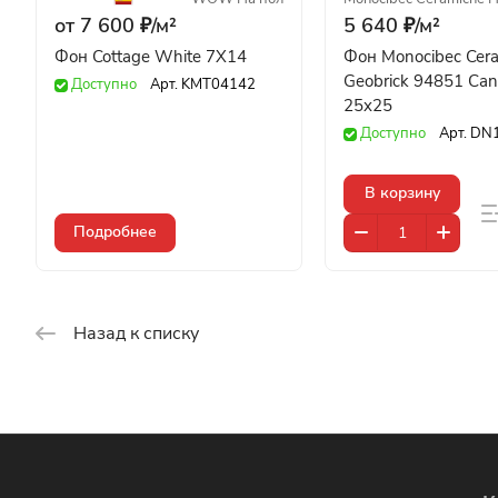
от 7 600 ₽/
м²
5 640 ₽/
м²
Фон Cottage White 7X14
Фон Monocibec Cer
Geobrick 94851 Can
Доступно
Арт.
KMT04142
25x25
Доступно
Арт.
DN
В корзину
Подробнее
Назад к списку