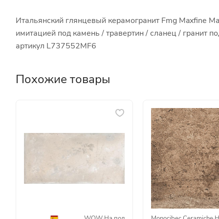
Итальянский глянцевый керамогранит Fmg Maxfine Mar
имитацией под камень / травертин / сланец / гранит 
артикул L737552MF6
Похожие товары
WOW
·
На пол
Monocibec Ceramiche
·
Н