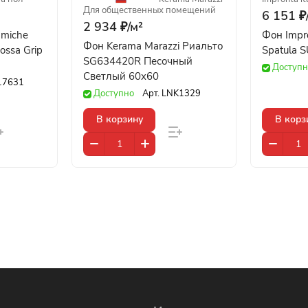
Для общественных помещений
6 151 ₽
2 934 ₽/
м²
amiche
Фон Impro
Фон Kerama Marazzi Риальто
ossa Grip
Spatula 
SG634420R Песочный
Доступн
Светлый 60x60
17631
Доступно
Арт.
LNK1329
В корзину
В корз