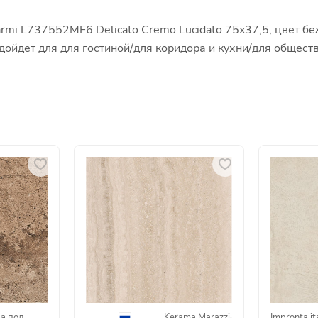
mi L737552MF6 Delicato Cremo Lucidato 75x37,5, цвет бе
подойдет для для гостиной/для коридора и кухни/для обще
а пол
Kerama Marazzi
·
Impronta it