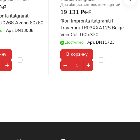
Для общественных помещений
/
м²
19 131 ₽/
м²
nta italgraniti
Фон Impronta italgraniti I
SU0268 Avorio 60x60
Travertini TR03XXA12S Beige
о
Арт.
DN13088
Vein Cut 160x320
Доступно
Арт.
DN11723
ину
В корзину