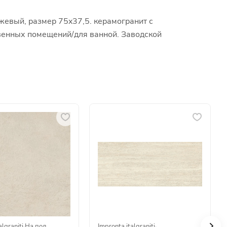
жевый, размер 75x37,5. керамогранит с
ственных помещений/для ванной. Заводской
algraniti
·
На пол
Impronta italgraniti
·