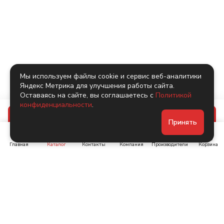
Мы используем файлы cookie и сервис веб-аналитики
Яндекс Метрика для улучшения работы сайта.
Оставаясь на сайте, вы соглашаетесь с
Политикой
конфиденциальности
.
В корзину
Принять
Главная
Каталог
Контакты
Компания
Производители
Корзина
Ленинский пр-т, д. 134
Коломяжский пр. 15, корп
1
+7 (905) 222-40-44
+7 (960) 283-67-89