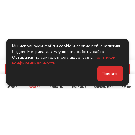
Мы используем файлы cookie и сервис веб-аналитики
Яндекс Метрика для улучшения работы сайта.
Оставаясь на сайте, вы соглашаетесь с
Политикой
конфиденциальности
.
В корзину
Принять
Главная
Каталог
Контакты
Компания
Производители
Корзина
Ленинский пр-т, д. 134
Коломяжский пр. 15, корп
1
+7 (905) 222-40-44
+7 (960) 283-67-89