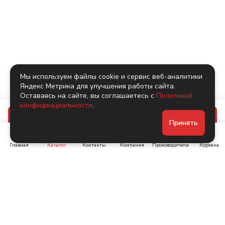
Мы используем файлы cookie и сервис веб-аналитики
Яндекс Метрика для улучшения работы сайта.
Оставаясь на сайте, вы соглашаетесь с
Политикой
конфиденциальности
.
В корзину
Принять
Главная
Каталог
Контакты
Компания
Производители
Корзина
Ленинский пр-т, д. 134
Коломяжский пр. 15, корп
1
+7 (905) 222-40-44
+7 (960) 283-67-89