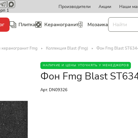
Производители
Акции
Наши ма
орп 1
ог
Плитка
Керамогранит
Мозаика
и керамогранит Fmg
Коллекция Blast (Fmg)
Фон Fmg Blast ST6344
НАЛИЧИЕ И ЦЕНЫ УТОЧНЯТЬ У МЕНЕДЖЕРОВ
Фон Fmg Blast ST6344
Арт.
DN09326