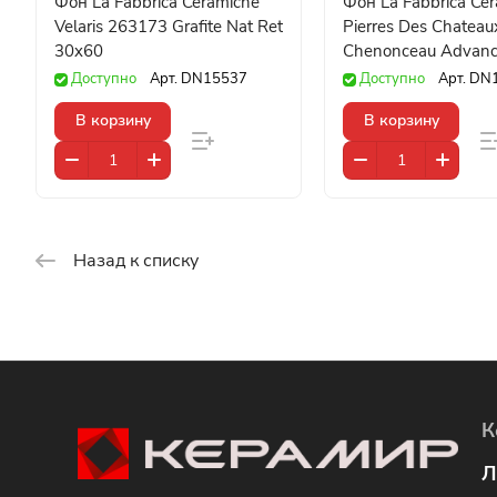
Фон La Fabbrica Ceramiche
Фон La Fabbrica Ce
Velaris 263173 Grafite Nat Ret
Pierres Des Chatea
30x60
Chenonceau Advanc
60x60
Доступно
Арт.
DN15537
Доступно
Арт.
DN
В корзину
В корзину
Назад к списку
К
Л