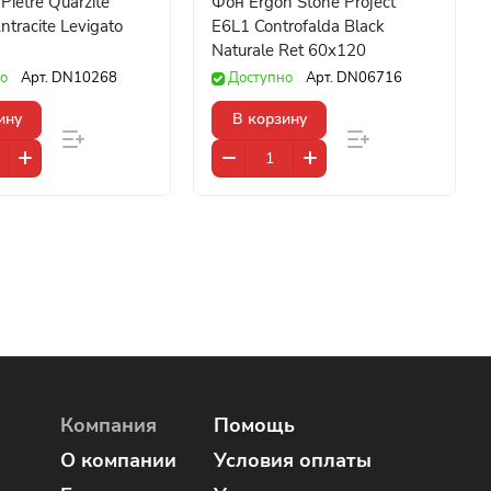
ietre Quarzite
Фон Ergon Stone Project
tracite Levigato
E6L1 Controfalda Black
Naturale Ret 60x120
о
Арт.
DN10268
Доступно
Арт.
DN06716
ину
В корзину
Компания
Помощь
О компании
Условия оплаты