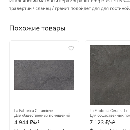
Итальянский матовый керамогранит Fmg Blast ST63443 
травертин / сланец / гранит подойдет для для гости
Похожие товары
La Fabbrica Ceramiche
·
La Fabbrica Ceramiche
·
Для общественных помещений
Для общественных п
4 944 ₽/
м²
7 123 ₽/
м²