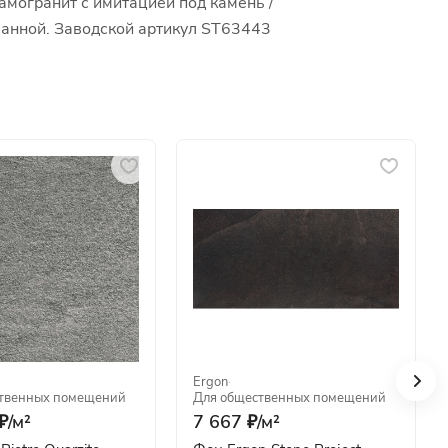
амогранит с имитацией под камень /
 ванной. Заводской артикул ST63443
Ergon
·
твенных помещений
Для общественных помещений
₽/
м²
7 667 ₽/
м²