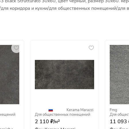
Black Strutturato 30x60, цвет черный, размер 30x60. кер
ной/для коридора и кухни/для общественных помещений/для
Kerama Marazzi
·
Fmg
·
омещений
Для общественных помещений
Для общес
2 110 ₽/
м²
11 093 