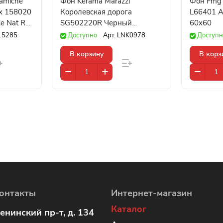
ramiche
Фон Kerama Marazzi
Фон Fmg P
ux 158020
Королевская дорога
L66401 An
e Nat Ret
SG502220R Черный
60x60
Обрезной 60x119,5
15285
Доступно
Арт.
LNK0978
Доступн
В корзину
В корз
онтакты
Интернет-магазин
Каталог
енинский пр-т, д. 134