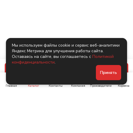
Мы используем файлы cookie и сервис веб-аналитики
Яндекс Метрика для улучшения работы сайта.
Оставаясь на сайте, вы соглашаетесь с
Политикой
конфиденциальности
.
В корзину
Принять
Главная
Каталог
Контакты
Компания
Производители
Корзина
Ленинский пр-т, д. 134
Коломяжский пр. 15, корп
1
+7 (905) 222-40-44
+7 (960) 283-67-89